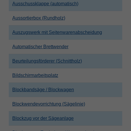
Ausschussklappe (automatisch)
Zweck
PHPs Standard Sitzungs Identifikation
Aussortierbox (Rundholz)
Auszugswerk mit Seitenwarenabscheidung
Automatischer Brettwender
Beurteilungsförderer (Schnittholz)
Bildschirmarbeitsplatz
Blockbandsäge / Blockwagen
Blockwendevorrichtung (Sägelinie)
Blockzug vor der Sägeanlage