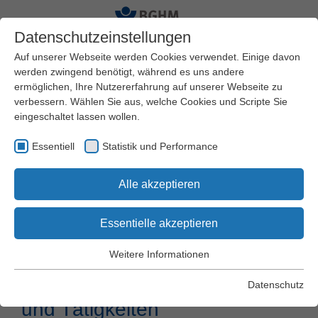
Datenschutzeinstellungen
Auf unserer Webseite werden Cookies verwendet. Einige davon
werden zwingend benötigt, während es uns andere
ermöglichen, Ihre Nutzererfahrung auf unserer Webseite zu
Startseite
Arbeitssicherheit und Gesundheitsschutz
verbessern. Wählen Sie aus, welche Cookies und Scripte Sie
Gefährdungsbeurteilungen
eingeschaltet lassen wollen.
Holz / Kunststoff / Modellbau
Musterbetrieb Sägewerk
Essentiell
Statistik und Performance
Alle akzeptieren
Musterbetrieb
Sägewerk
Essentielle akzeptieren
Weitere Informationen
Essentiell
Arbeitsblätter zu Einrichtungen
Essentielle Cookies werden für grundlegende Funktionen der
Datenschutz
Webseite benötigt. Dadurch wird gewährleistet, dass die
und Tätigkeiten
Webseite einwandfrei funktioniert.