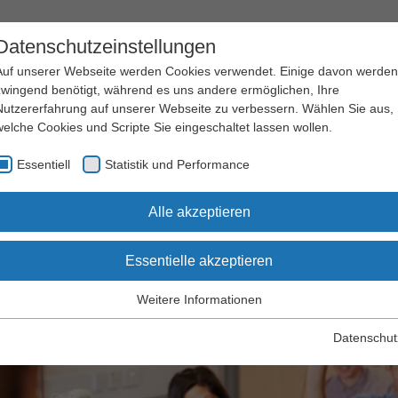
Datenschutzeinstellungen
Auf unserer Webseite werden Cookies verwendet. Einige davon werden
zwingend benötigt, während es uns andere ermöglichen, Ihre
Nutzererfahrung auf unserer Webseite zu verbessern. Wählen Sie aus,
welche Cookies und Scripte Sie eingeschaltet lassen wollen.
Arbeitssicherheit
Qualifizierung
Essentiell
Statistik und Performance
und Gesundheitsschutz
und Seminare
itrag
Alle akzeptieren
Essentielle akzeptieren
hseminar Beitrag
Weitere Informationen
Essentiell
Essentielle Cookies werden für grundlegende Funktionen der
Datenschut
Webseite benötigt. Dadurch wird gewährleistet, dass die Webseite
einwandfrei funktioniert.