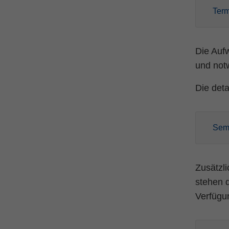
Ter
Die Auf
und not
Die det
Sem
Zusätzl
stehen 
Verfügu