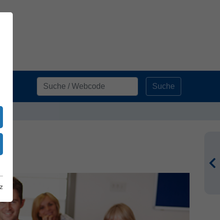
Suche
z