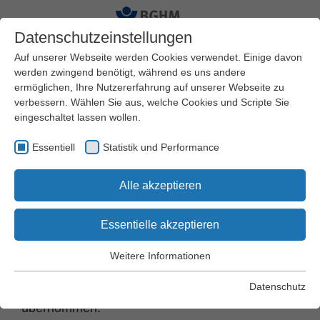
Datenschutzeinstellungen
Auf unserer Webseite werden Cookies verwendet. Einige davon
werden zwingend benötigt, während es uns andere
ermöglichen, Ihre Nutzererfahrung auf unserer Webseite zu
Startseite
Versicherungsschutz und Leistungen
verbessern. Wählen Sie aus, welche Cookies und Scripte Sie
Heilbehandlung / med. Reha
eingeschaltet lassen wollen.
Arznei- und Verbandmittel
Essentiell
Statistik und Performance
Arznei- und
Alle akzeptieren
Verbandmittel
Essentielle akzeptieren
Ärztlich verordnete Arznei- und Verbandmittel
Weitere Informationen
Essentiell
werden grundsätzlich bis zur Höhe der
Essentielle Cookies werden für grundlegende Funktionen der
Festbeträge (des Krankenkassenrechts)
Datenschutz
Webseite benötigt. Dadurch wird gewährleistet, dass die
übernommen.
Webseite einwandfrei funktioniert.