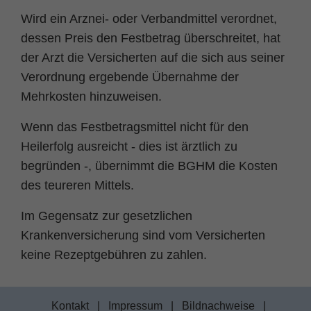
Wird ein Arznei- oder Verbandmittel verordnet,
Name
fe_typo_user
Cookie-Informationen
dessen Preis den Festbetrag überschreitet, hat
Anbieter
TYPO3
der Arzt die Versicherten auf die sich aus seiner
Statistik und Performance
Verordnung ergebende Übernahme der
Laufzeit
Session
Mehrkosten hinzuweisen.
Dieses Cookie ist ein Standard-Session-
Wenn das Festbetragsmittel nicht für den
Cookie von TYPO3. Es speichert im Falle
eines Benutzer-Logins die Session ID
Heilerfolg ausreicht - dies ist ärztlich zu
Zweck
mithilfe derer der eingeloggte User
begründen -, übernimmt die BGHM die Kosten
wiedererkannt wird, um ihm Zugang zu
des teureren Mittels.
geschützten Bereichen zu gewähren.
Im Gegensatz zur gesetzlichen
Name
PHPSESSID
Krankenversicherung sind vom Versicherten
keine Rezeptgebühren zu zahlen.
Anbieter
php
Laufzeit
Ende der Sitzung
Kontakt
|
Impressum
|
Bildnachweise
|