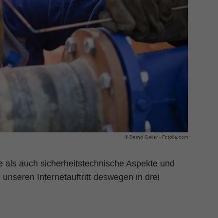
© Bernd Geller - Fotolia.com
he als auch sicherheitstechnische Aspekte und
unseren Internetauftritt deswegen in drei