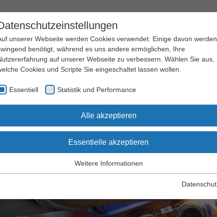
Datenschutzeinstellungen
Auf unserer Webseite werden Cookies verwendet. Einige davon werden
zwingend benötigt, während es uns andere ermöglichen, Ihre
Nutzererfahrung auf unserer Webseite zu verbessern. Wählen Sie aus,
welche Cookies und Scripte Sie eingeschaltet lassen wollen.
Arbeitssicherheit
Qualifizierung
Essentiell
Statistik und Performance
und Gesundheitsschutz
und Seminare
hemen
Instandhaltung
Alle akzeptieren
Essentielle akzeptieren
tandhaltung
Weitere Informationen
Essentiell
Essentielle Cookies werden für grundlegende Funktionen der
Datenschut
Webseite benötigt. Dadurch wird gewährleistet, dass die Webseite
einwandfrei funktioniert.