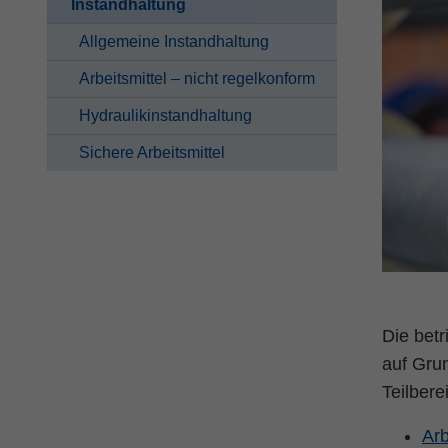
Instandhaltung
Allgemeine Instandhaltung
Arbeitsmittel – nicht regelkonform
Hydraulikinstandhaltung
Sichere Arbeitsmittel
Die betr
auf Grun
Teilbere
Arb