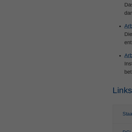
Das
dam
Arb
Die
ent
Arb
Ins
bet
Link
Staa