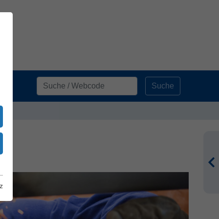
Suche
z