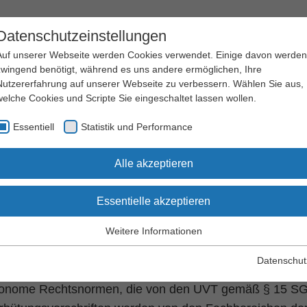
Datenschutzeinstellungen
Auf unserer Webseite werden Cookies verwendet. Einige davon werden
zwingend benötigt, während es uns andere ermöglichen, Ihre
Nutzererfahrung auf unserer Webseite zu verbessern. Wählen Sie aus,
welche Cookies und Scripte Sie eingeschaltet lassen wollen.
Arbeitssicherheit
Qualifizierung
Essentiell
Statistik und Performance
und Gesundheitsschutz
und Seminare
chriften und Regelwerk
DGUV Vorschriften
Alle akzeptieren
Essentielle akzeptieren
V Vorschriften
Weitere Informationen
Essentiell
m Auftrag nach § 14 Sozialgesetzbuch Ⅶ (SGB Ⅶ) nac
Essentielle Cookies werden für grundlegende Funktionen der
Datenschut
llkassen (Unfallversicherungsträger, UVT) Unfallverhüt
Webseite benötigt. Dadurch wird gewährleistet, dass die Webseite
einwandfrei funktioniert.
tonome Rechtsnormen, die von den UVT gemäß § 15 S