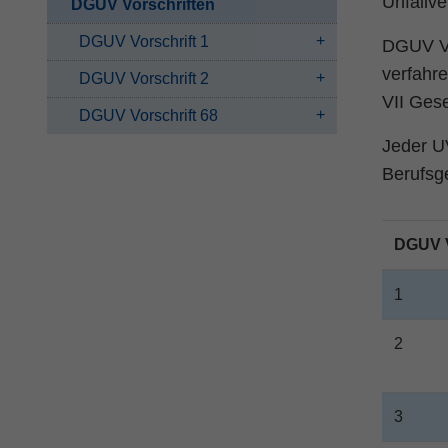
Unfallv
DGUV Vorschriften
DGUV Vorschrift 1
DGUV Vo
verfahr
DGUV Vorschrift 2
VII Gese
DGUV Vorschrift 68
Jeder UV
Berufsge
DGUV V
1
2
3