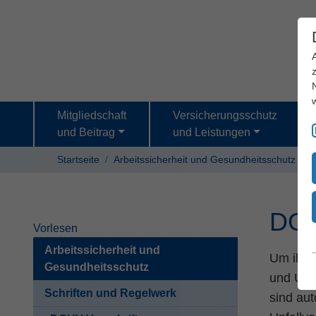
Mitgliedschaft
Versicherungsschutz
und Beitrag
und Leistungen
Startseite
Arbeitssicherheit und Gesundheitsschutz
S
DGU
Vorlesen
Arbeitssicherheit und
Um ihre
Gesundheitsschutz
und Unfa
Schriften und Regelwerk
sind au