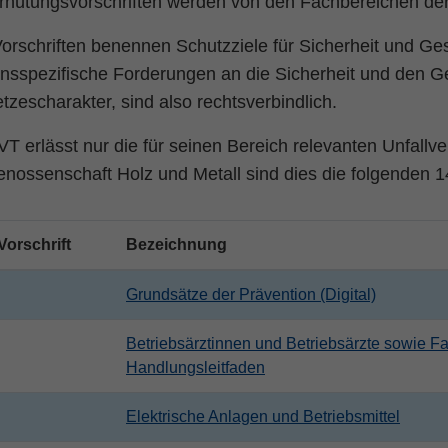
erhütungsvorschriften werden von den Fachbereichen de
Name
fe_typo_user
Cookie-Informationen
rschriften benennen Schutzziele für Sicherheit und Ges
Anbieter
TYPO3
Statistik und Performance
ensspezifische Forderungen an die Sicherheit und den 
Laufzeit
Session
tzescharakter, sind also rechtsverbindlich.
Dieses Cookie ist ein Standard-Session-Cookie
T erlässt nur die für seinen Bereich relevanten Unfallve
von TYPO3. Es speichert im Falle eines
nossenschaft Holz und Metall sind dies die folgenden 14
Benutzer-Logins die Session ID mithilfe derer
Zweck
der eingeloggte User wiedererkannt wird, um
ihm Zugang zu geschützten Bereichen zu
orschrift
Bezeichnung
gewähren.
Grundsätze der Prävention (Digital)
Name
PHPSESSID
Betriebsärztinnen und Betriebsärzte sowie Fach
Anbieter
php
Handlungsleitfaden
Laufzeit
Ende der Sitzung
Elektrische Anlagen und Betriebsmittel
Zweck
PHPs Standard Sitzungs Identifikation