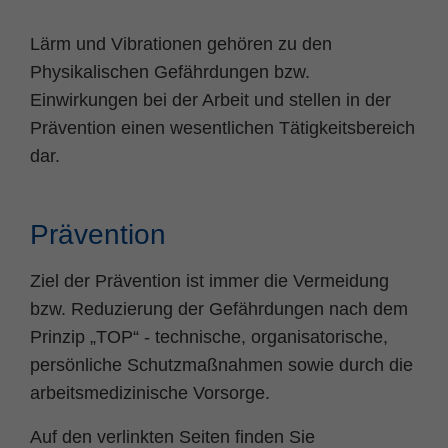
Name
fe_typo_user
Cookie-Informationen
Lärm und Vibrationen gehören zu den
Physikalischen Gefährdungen bzw.
Anbieter
TYPO3
Statistik und Performance
Einwirkungen bei der Arbeit und stellen in der
Laufzeit
Session
Prävention einen wesentlichen Tätigkeitsbereich
dar.
Dieses Cookie ist ein Standard-Session-
Cookie von TYPO3. Es speichert im Falle
eines Benutzer-Logins die Session ID
Zweck
mithilfe derer der eingeloggte User
Prävention
wiedererkannt wird, um ihm Zugang zu
geschützten Bereichen zu gewähren.
Ziel der Prävention ist immer die Vermeidung
bzw. Reduzierung der Gefährdungen nach dem
Name
PHPSESSID
Prinzip „TOP“ - technische, organisatorische,
persönliche Schutzmaßnahmen sowie durch die
Anbieter
php
arbeitsmedizinische Vorsorge.
Laufzeit
Ende der Sitzung
Auf den verlinkten Seiten finden Sie