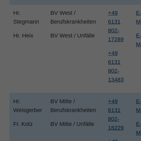
Hr.
BV West /
+49
E
Stegmann
Berufskrankheiten
6131
M
802-
Hr. Heix
BV West / Unfälle
E
17289
M
+49
6131
802-
13483
Hr.
BV Mitte /
+49
E
Weisgerber
Berufskrankheiten
6131
M
802-
Fr. Kotz
BV Mitte / Unfälle
E
18229
M