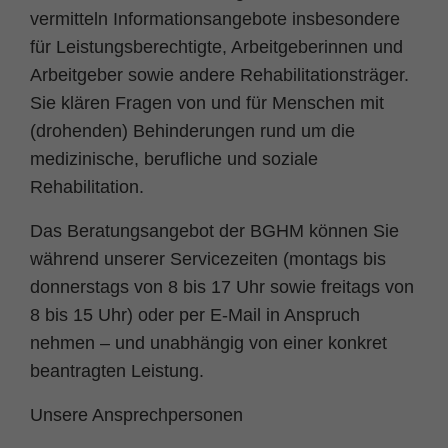
Name
fe_typo_user
Cookie-Informationen
vermitteln Informationsangebote insbesondere
für Leistungsberechtigte, Arbeitgeberinnen und
Anbieter
TYPO3
Statistik und Performance
Arbeitgeber sowie andere Rehabilitationsträger.
Laufzeit
Session
Sie klären Fragen von und für Menschen mit
(drohenden) Behinderungen rund um die
Dieses Cookie ist ein Standard-Session-
medizinische, berufliche und soziale
Cookie von TYPO3. Es speichert im Falle
eines Benutzer-Logins die Session ID mithilfe
Rehabilitation.
Zweck
derer der eingeloggte User wiedererkannt
wird, um ihm Zugang zu geschützten
Das Beratungsangebot der BGHM können Sie
Bereichen zu gewähren.
während unserer Servicezeiten (montags bis
donnerstags von 8 bis 17 Uhr sowie freitags von
8 bis 15 Uhr) oder per E-Mail in Anspruch
Name
PHPSESSID
nehmen – und unabhängig von einer konkret
Anbieter
php
beantragten Leistung.
Laufzeit
Ende der Sitzung
Unsere Ansprechpersonen
Zweck
PHPs Standard Sitzungs Identifikation