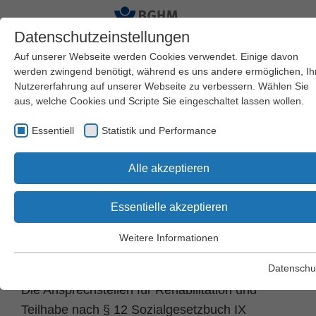
Datenschutzeinstellungen
Auf unserer Webseite werden Cookies verwendet. Einige davon
werden zwingend benötigt, während es uns andere ermöglichen, Ih
Nutzererfahrung auf unserer Webseite zu verbessern. Wählen Sie
Startseite
Versicherungsschutz und Leistungen
aus, welche Cookies und Scripte Sie eingeschaltet lassen wollen.
Teilhabe / Rehabilitation
Ansprechstellen für Rehabilitation und Teilhabe
Essentiell
nach § 12 SGB IX
Statistik und Performance
Alle akzeptieren
Ansprechstellen für
Essentielle akzeptieren
Rehabilitation und
Weitere Informationen
Teilhabe
Essentiell
Essentielle Cookies werden für grundlegende Funktionen der
Datenschu
Webseite benötigt. Dadurch wird gewährleistet, dass die Webseite
Die Ansprechstellen für Rehabilitation und
einwandfrei funktioniert.
Teilhabe nach § 12 Sozialgesetzbuch IX