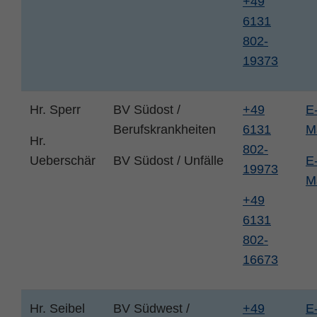
+49
6131
802-
19373
Hr. Sperr
BV Südost /
+49
E
Berufskrankheiten
6131
M
Hr.
802-
Ueberschär
BV Südost / Unfälle
E
19973
M
+49
6131
802-
16673
Hr. Seibel
BV Südwest /
+49
E