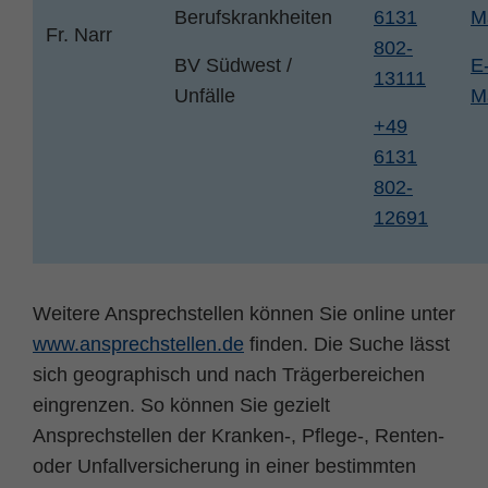
Berufskrankheiten
6131
M
Fr. Narr
802-
BV Südwest /
E
13111
Unfälle
M
+49
6131
802-
12691
Weitere Ansprechstellen können Sie online unter
www.ansprechstellen.de
finden. Die Suche lässt
sich geographisch und nach Trägerbereichen
eingrenzen. So können Sie gezielt
Ansprechstellen der Kranken-, Pflege-, Renten-
oder Unfallversicherung in einer bestimmten