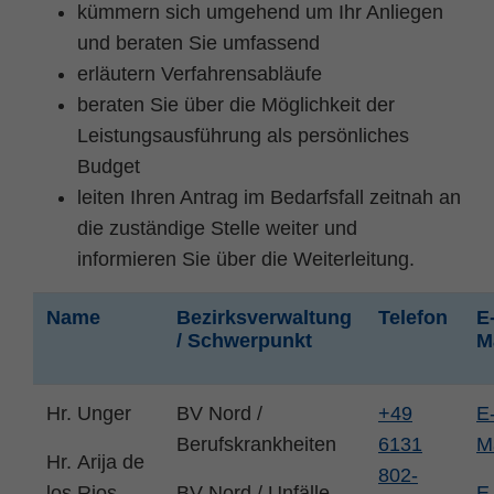
kümmern sich umgehend um Ihr Anliegen
und beraten Sie umfassend
erläutern Verfahrensabläufe
beraten Sie über die Möglichkeit der
Leistungsausführung als persönliches
Budget
leiten Ihren Antrag im Bedarfsfall zeitnah an
die zuständige Stelle weiter und
informieren Sie über die Weiterleitung.
Name
Bezirksverwaltung
Telefon
E
/ Schwerpunkt
M
Hr. Unger
BV Nord /
+49
E
Berufskrankheiten
6131
M
Hr. Arija de
802-
los Rios
BV Nord / Unfälle
E