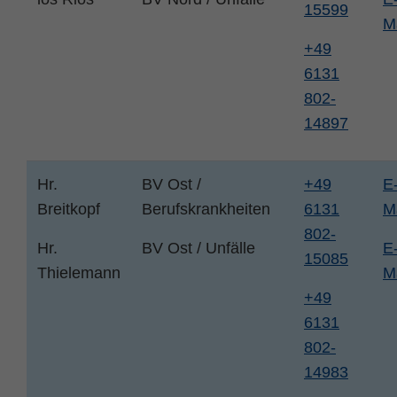
15599
M
+49
6131
802-
14897
Hr.
BV Ost /
+49
E
Breitkopf
Berufskrankheiten
6131
M
802-
Hr.
BV Ost / Unfälle
E
15085
Thielemann
M
+49
6131
802-
14983