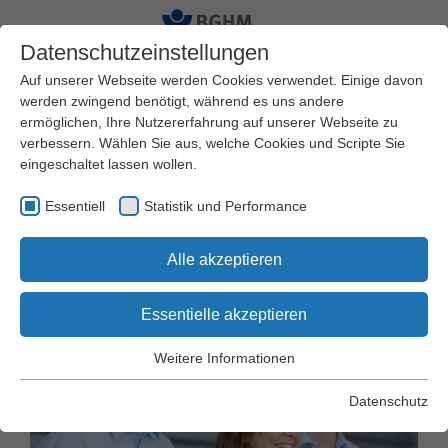
Datenschutzeinstellungen
Auf unserer Webseite werden Cookies verwendet. Einige davon
werden zwingend benötigt, während es uns andere
ermöglichen, Ihre Nutzererfahrung auf unserer Webseite zu
Startseite
Mitgliedschaft und Beitrag
verbessern. Wählen Sie aus, welche Cookies und Scripte Sie
Mitgliedschaft
eingeschaltet lassen wollen.
Essentiell
Statistik und Performance
Mitgliedschaft in der
Alle akzeptieren
Berufsgenossenschaft
Essentielle akzeptieren
Weitere Informationen
Essentiell
Essentielle Cookies werden für grundlegende Funktionen der
Datenschutz
Webseite benötigt. Dadurch wird gewährleistet, dass die
Webseite einwandfrei funktioniert.