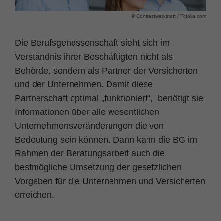
Name
fe_typo_user
Cookie-Informationen
© Contrastwerkstatt / Fotolia.com
Anbieter
TYPO3
Statistik und Performance
Die Berufsgenossenschaft sieht sich im
Verständnis ihrer Beschäftigten nicht als
Laufzeit
Session
Behörde, sondern als Partner der Versicherten
Dieses Cookie ist ein Standard-Session-
und der Unternehmen. Damit diese
Cookie von TYPO3. Es speichert im Falle
Partnerschaft optimal „funktioniert“, benötigt sie
eines Benutzer-Logins die Session ID
Zweck
Informationen über alle wesentlichen
mithilfe derer der eingeloggte User
wiedererkannt wird, um ihm Zugang zu
Unternehmensveränderungen die von
geschützten Bereichen zu gewähren.
Bedeutung sein können. Dann kann die BG im
Rahmen der Beratungsarbeit auch die
Name
PHPSESSID
bestmögliche Umsetzung der gesetzlichen
Vorgaben für die Unternehmen und Versicherten
Anbieter
php
erreichen.
Laufzeit
Ende der Sitzung