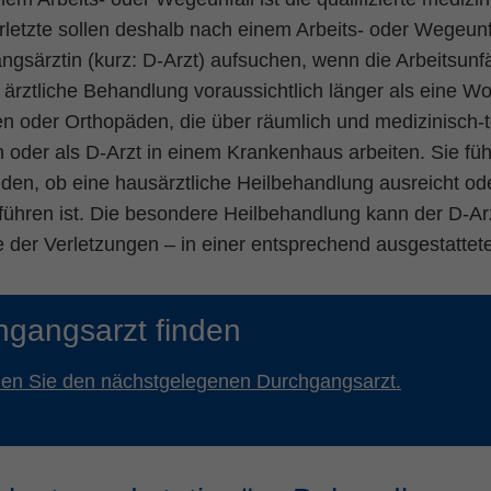
Name
fe_typo_user
Cookie-Informationen
erletzte sollen deshalb nach einem Arbeits- oder Wegeu
gsärztin (kurz: D-Arzt) aufsuchen, wenn die Arbeitsunfä
Anbieter
TYPO3
Statistik und Performance
 ärztliche Behandlung voraussichtlich länger als eine Wo
Laufzeit
Session
en oder Orthopäden, die über räumlich und medizinisch-
 oder als D-Arzt in einem Krankenhaus arbeiten. Sie füh
Dieses Cookie ist ein Standard-Session-Cookie
von TYPO3. Es speichert im Falle eines
iden, ob eine hausärztliche Heilbehandlung ausreicht o
Benutzer-Logins die Session ID mithilfe derer
ühren ist. Die besondere Heilbehandlung kann der D-Arz
Zweck
der eingeloggte User wiedererkannt wird, um
 der Verletzungen – in einer entsprechend ausgestattete
ihm Zugang zu geschützten Bereichen zu
gewähren.
hgangsarzt finden
Name
PHPSESSID
nden Sie den nächstgelegenen Durchgangsarzt.
Anbieter
php
Laufzeit
Ende der Sitzung
Zweck
PHPs Standard Sitzungs Identifikation