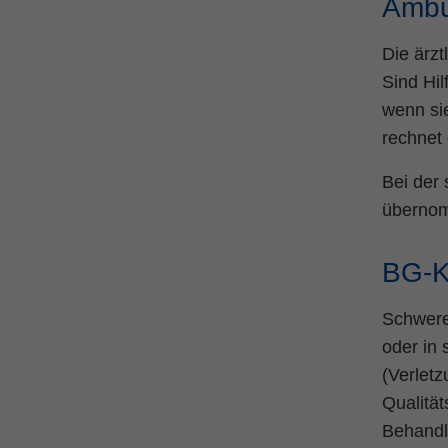
Ambu
Die ärzt
Sind Hil
wenn sie
rechnet
Bei der
übernomm
BG-K
Schwere
oder in
(Verletz
Qualität
Behandl