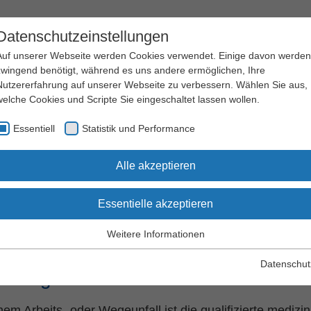
Datenschutzeinstellungen
Auf unserer Webseite werden Cookies verwendet. Einige davon werden
zwingend benötigt, während es uns andere ermöglichen, Ihre
Nutzererfahrung auf unserer Webseite zu verbessern. Wählen Sie aus,
welche Cookies und Scripte Sie eingeschaltet lassen wollen.
Arbeitssicherheit
Qualifizierung
Essentiell
Statistik und Performance
und Gesundheitsschutz
und Seminare
behandlung / med. Reha
Ärztliche Behandlung
Alle akzeptieren
Essentielle akzeptieren
tliche Behandlung
Weitere Informationen
Essentiell
Essentielle Cookies werden für grundlegende Funktionen der
Datenschut
ellung beim D-Arzt
Webseite benötigt. Dadurch wird gewährleistet, dass die Webseite
einwandfrei funktioniert.
em Arbeits- oder Wegeunfall ist die qualifizierte mediz