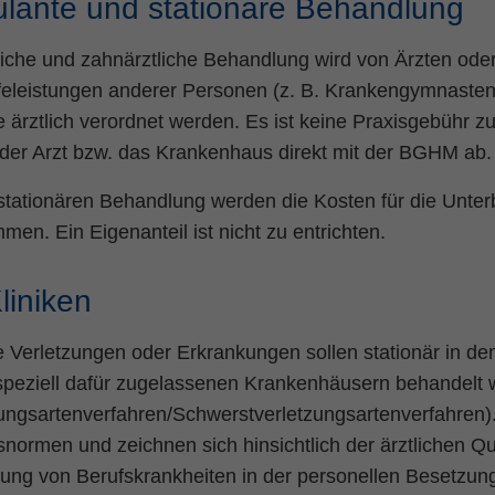
lante und stationäre Behandlung
liche und zahnärztliche Behandlung wird von Ärzten ode
feleistungen anderer Personen (z. B. Krankengymnasten) 
 ärztlich verordnet werden. Es ist keine Praxisgebühr z
 der Arzt bzw. das Krankenhaus direkt mit der BGHM ab.
 stationären Behandlung werden die Kosten für die Unter
en. Ein Eigenanteil ist nicht zu entrichten.
liniken
 Verletzungen oder Erkrankungen sollen stationär in d
 speziell dafür zugelassenen Krankenhäusern behandelt
ungsartenverfahren/Schwerstverletzungsartenverfahren).
snormen und zeichnen sich hinsichtlich der ärztlichen Qual
ung von Berufskrankheiten in der personellen Besetzung