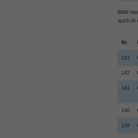
Bitte b
auch in 
Nr.
143
142
141
140
139