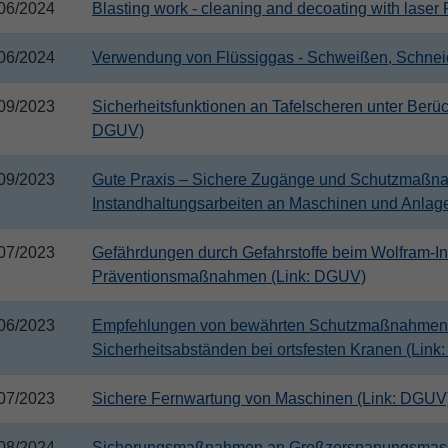
06/2024
Blasting work - cleaning and decoating with laser
06/2024
Verwendung von Flüssiggas - Schweißen, Schnei
09/2023
Sicherheitsfunktionen an Tafelscheren unter Berü
DGUV)
09/2023
Gute Praxis – Sichere Zugänge und Schutzmaßna
Instandhaltungsarbeiten an Maschinen und Anlag
07/2023
Gefährdungen durch Gefahrstoffe beim Wolfram-I
Präventionsmaßnahmen (Link: DGUV)
06/2023
Empfehlungen von bewährten Schutzmaßnahmen
Sicherheitsabständen bei ortsfesten Kranen (Lin
07/2023
Sichere Fernwartung von Maschinen (Link: DGUV
08/2024
Sicherungsmaßnahmen an Großzerspanungsmasc