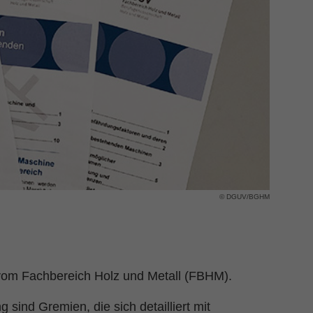
© DGUV/BGHM
 vom Fachbereich Holz und Metall (FBHM).
sind Gremien, die sich detailliert mit