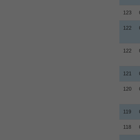
123
122
122
121
120
119
118