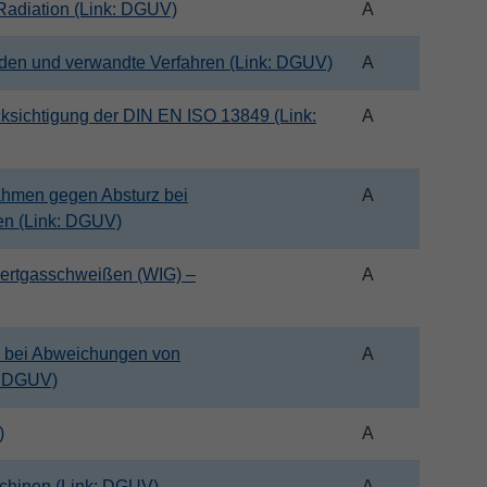
 Radiation (Link: DGUV)
A
den und verwandte Verfahren (Link: DGUV)
A
cksichtigung der DIN EN ISO 13849 (Link:
A
hmen gegen Absturz bei
A
en (Link: DGUV)
nertgasschweißen (WIG) –
A
 bei Abweichungen von
A
k: DGUV)
)
A
hinen (Link: DGUV)
A