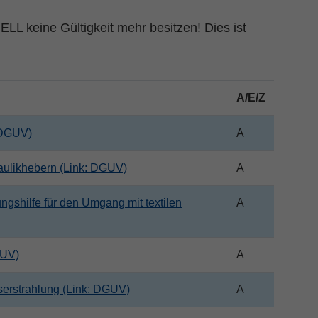
L keine Gültigkeit mehr besitzen! Dies ist
.
A/E/Z
 DGUV)
A
aulikhebern (Link: DGUV)
A
ungshilfe für den Umgang mit textilen
A
GUV)
A
aserstrahlung (Link: DGUV)
A