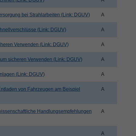
rsorgung bei Strahlarbeiten (Link: DGUV)
A
hnellverschlüsse (Link: DGUV)
A
icheren Verwenden (Link: DGUV)
A
zum sicheren Verwenden (Link: DGUV)
A
nlagen (Link: DGUV)
A
ntladen von Fahrzeugen am Beispiel
A
wissenschaftliche Handlungsempfehlungen
A
A