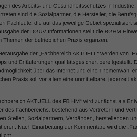
ragen des Arbeits- und Gesundheitsschutzes in Industr
rtreten sind die Sozialpartner, die Hersteller, die Ber
n Fachleute, die auf das jeweilige Gebiet spezialisiert s
ausgabe der DGUV-Informationen stellt die BGHM Hinwei
en Themen der betrieblichen Praxis ergänzen.
 Herausgabe der „Fachbereich AKTUELL“ werden von E
pps und Erläuterungen qualitätsgesichert bereitgestellt. 
dmöglichkeit über das Internet und eine Themenwahl en
ichen Praxis soll vor allem eine unmittelbare, jederzeit ak
achbereich AKTUELL des FB HM“ wird zunächst als
Entw
er des Fachbereichs, bestehend aus Vertretern und Vertr
hen Stellen, Sozialpartnern, Verbänden, herstellenden 
ieren. Nach Einarbeitung der Kommentare wird die „F
licht.