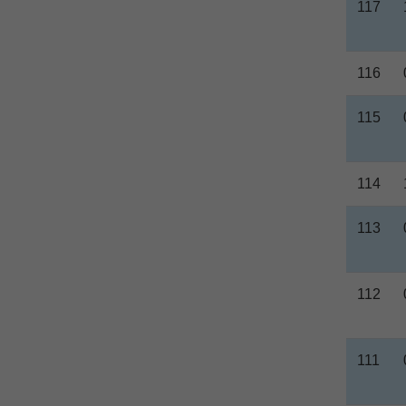
117
116
115
114
113
112
111