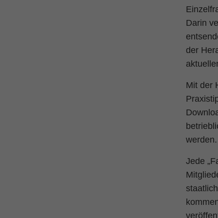
Einzelf
Darin ve
entsende
der Her
aktuell
Mit der
Praxisti
Downloa
betriebl
werden.
Jede „F
Mitglied
staatlic
komment
veröffent