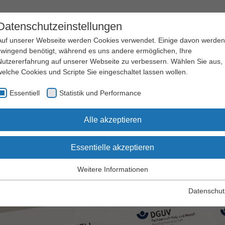
Datenschutzeinstellungen
Auf unserer Webseite werden Cookies verwendet. Einige davon werden
zwingend benötigt, während es uns andere ermöglichen, Ihre
Nutzererfahrung auf unserer Webseite zu verbessern. Wählen Sie aus,
welche Cookies und Scripte Sie eingeschaltet lassen wollen.
Arbeitssicherheit
Qualifizierung
Essentiell
Statistik und Performance
und Gesundheitsschutz
und Seminare
chriften und Regelwerk
Fachbereich AKTUELL
Alle akzeptieren
Essentielle akzeptieren
hbereich AKTUELL des FB
Weitere Informationen
Essentiell
Essentielle Cookies werden für grundlegende Funktionen der
Datenschut
Webseite benötigt. Dadurch wird gewährleistet, dass die Webseite
einwandfrei funktioniert.