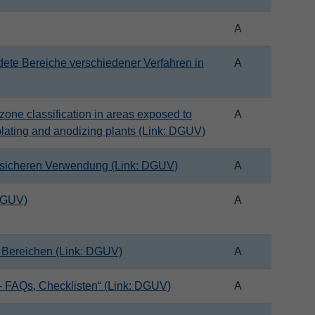
A
ete Bereiche verschiedener Verfahren in
A
zone classification in areas exposed to
A
plating and anodizing plants (Link: DGUV)
sicheren Verwendung (Link: DGUV)
A
 DGUV)
A
n Bereichen (Link: DGUV)
A
 - FAQs, Checklisten“ (Link: DGUV)
A