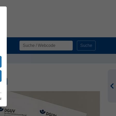
Suche
HM
z