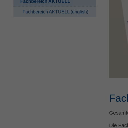
Fachbereich AKTUELL
Fachbereich AKTUELL (english)
Fac
Gesamtü
Die Fach