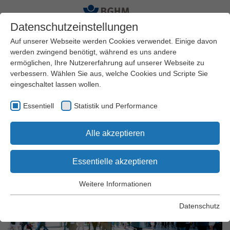
Datenschutzeinstellungen
Auf unserer Webseite werden Cookies verwendet. Einige davon
werden zwingend benötigt, während es uns andere
ermöglichen, Ihre Nutzererfahrung auf unserer Webseite zu
Startseite
BGHM
Termine
verbessern. Wählen Sie aus, welche Cookies und Scripte Sie
eingeschaltet lassen wollen.
Herzlich willkommen bei
Essentiell
Statistik und Performance
den Veranstaltungen der
Alle akzeptieren
BGHM
Essentielle akzeptieren
Weitere Informationen
Essentiell
Essentielle Cookies werden für grundlegende Funktionen der
Datenschutz
Webseite benötigt. Dadurch wird gewährleistet, dass die
Webseite einwandfrei funktioniert.