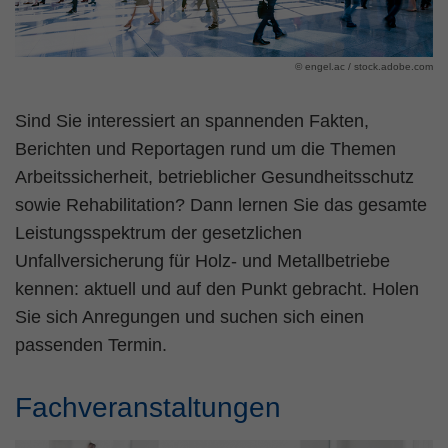
Name
fe_typo_user
Cookie-Informationen
© engel.ac / stock.adobe.com
Anbieter
TYPO3
Statistik und Performance
Laufzeit
Session
Sind Sie interessiert an spannenden Fakten,
Berichten und Reportagen rund um die Themen
Dieses Cookie ist ein Standard-Session-
Arbeitssicherheit, betrieblicher Gesundheitsschutz
Cookie von TYPO3. Es speichert im Falle
sowie Rehabilitation? Dann lernen Sie das gesamte
eines Benutzer-Logins die Session ID
Zweck
mithilfe derer der eingeloggte User
Leistungsspektrum der gesetzlichen
wiedererkannt wird, um ihm Zugang zu
Unfallversicherung für Holz- und Metallbetriebe
geschützten Bereichen zu gewähren.
kennen: aktuell und auf den Punkt gebracht. Holen
Sie sich Anregungen und suchen sich einen
Name
PHPSESSID
passenden Termin.
Anbieter
php
Fachveranstaltungen
Laufzeit
Ende der Sitzung