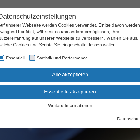
Datenschutzeinstellungen
Auf unserer Webseite werden Cookies verwendet. Einige davon werden
zwingend benötigt, während es uns andere ermöglichen, Ihre
Nutzererfahrung auf unserer Webseite zu verbessern. Wählen Sie aus,
welche Cookies und Scripte Sie eingeschaltet lassen wollen.
Arbeitssicherheit
Qualifizierung
Essentiell
Statistik und Performance
und Gesundheitsschutz
und Seminare
efährdungsbeurteilungen
Alle akzeptieren
Essentielle akzeptieren
ährdungsbeurteilungen
Weitere Informationen
Essentiell
Essentielle Cookies werden für grundlegende Funktionen der
Datenschut
Webseite benötigt. Dadurch wird gewährleistet, dass die Webseite
einwandfrei funktioniert.