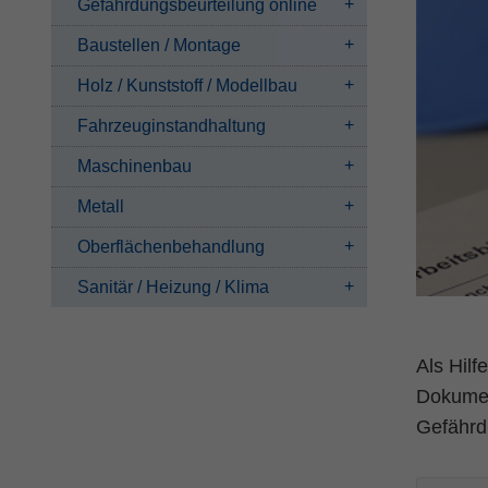
Gefährdungsbeurteilung online
Baustellen / Montage
Holz / Kunststoff / Modellbau
Fahrzeuginstandhaltung
Maschinenbau
Metall
Oberflächenbehandlung
Sanitär / Heizung / Klima
Als Hilf
Dokument
Gefährd