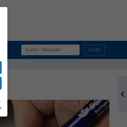
Suche
z