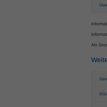
Über
Informa
Informa
Als Gru
Weit
Ges
DGU