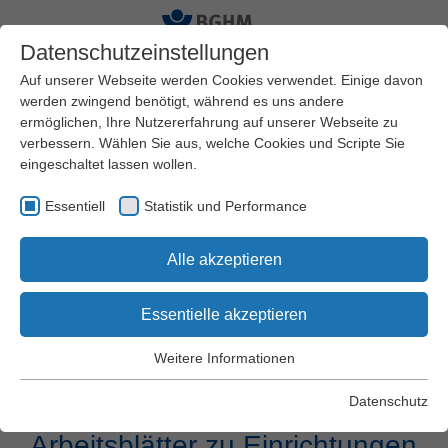
Datenschutzeinstellungen
Auf unserer Webseite werden Cookies verwendet. Einige davon
werden zwingend benötigt, während es uns andere
ermöglichen, Ihre Nutzererfahrung auf unserer Webseite zu
Startseite
Arbeitssicherheit und Gesundheitsschutz
verbessern. Wählen Sie aus, welche Cookies und Scripte Sie
Gefährdungsbeurteilungen
Maschinenbau
eingeschaltet lassen wollen.
Musterbetrieb Instandhaltung von Maschinen und
Anlagen
Essentiell
Statistik und Performance
Alle akzeptieren
Musterbetrieb
Instandhaltung von
Essentielle akzeptieren
Maschinen und Anlagen
Weitere Informationen
Essentiell
Essentielle Cookies werden für grundlegende Funktionen der
Datenschutz
Webseite benötigt. Dadurch wird gewährleistet, dass die
Webseite einwandfrei funktioniert.
Arbeitsblätter zu Einrichtungen