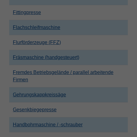
Fittingpresse
Flachschleifmaschine
Flurförderzeuge (FFZ)
Fräsmaschine (handgesteuert)
Fremdes Betriebsgelände / parallel arbeitende
Firmen
Gehrungskappkreissäge
Gesenkbiegepresse
Handbohrmaschine / -schrauber