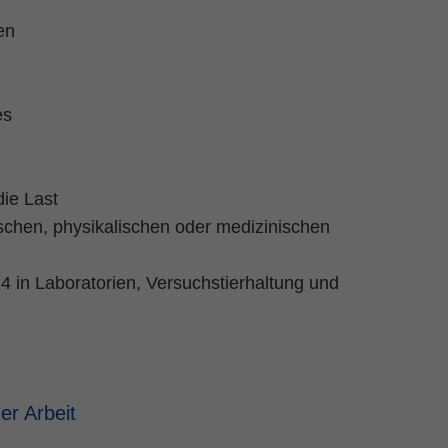
en
es
die Last
schen, physikalischen oder medizinischen
 4 in Laboratorien, Versuchstierhaltung und
her Arbeit