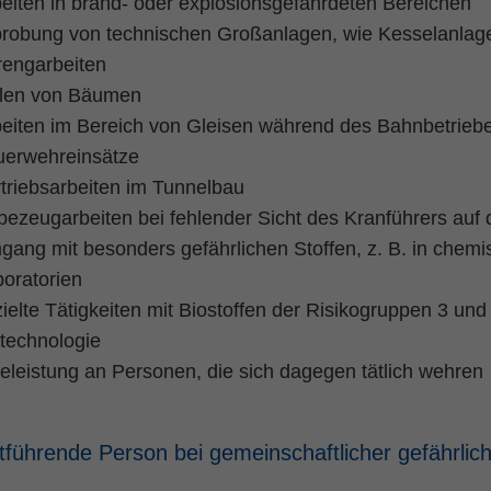
eiten in brand- oder explosionsgefährdeten Bereichen
probung von technischen Großanlagen, wie Kesselanlag
rengarbeiten
llen von Bäumen
eiten im Bereich von Gleisen während des Bahnbetrieb
uerwehreinsätze
triebsarbeiten im Tunnelbau
ezeugarbeiten bei fehlender Sicht des Kranführers auf 
ang mit besonders gefährlichen Stoffen, z. B. in chemi
oratorien
ielte Tätigkeiten mit Biostoffen der Risikogruppen 3 und
technologie
feleistung an Personen, die sich dagegen tätlich wehren
tführende Person bei gemeinschaftlicher gefährlic