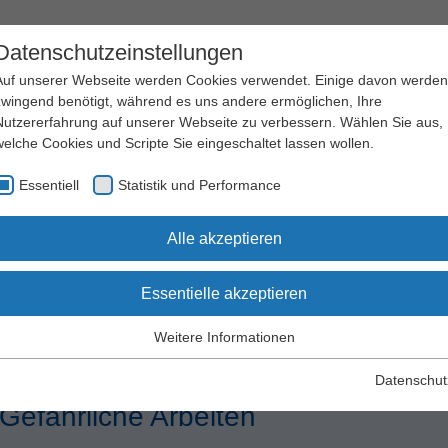
Datenschutzeinstellungen
Auf unserer Webseite werden Cookies verwendet. Einige davon werden
zwingend benötigt, während es uns andere ermöglichen, Ihre
Nutzererfahrung auf unserer Webseite zu verbessern. Wählen Sie aus,
welche Cookies und Scripte Sie eingeschaltet lassen wollen.
Arbeitssicherheit
Qualifizierung
Essentiell
Statistik und Performance
und Gesundheitsschutz
und Seminare
chriften und Regelwerk
DGUV Vorschriften
DGUV Vorschrift 1
§
Alle akzeptieren
Essentielle akzeptieren
V Vorschrift 1 - Grundsätze
Weitere Informationen
Essentiell
Essentielle Cookies werden für grundlegende Funktionen der
Datenschut
Webseite benötigt. Dadurch wird gewährleistet, dass die Webseite
 Gefährliche Arbeiten
einwandfrei funktioniert.