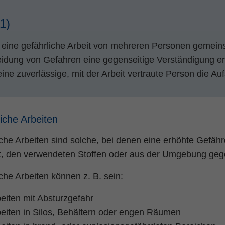
Name
fe_typo_user
Cookie-Informationen
(1)
Anbieter
TYPO3
Statistik und Performance
eine gefährliche Arbeit von mehreren Personen gemeinsc
Laufzeit
Session
idung von Gefahren eine gegenseitige Verständigung erf
Dieses Cookie ist ein Standard-Session-Cookie
ine zuverlässige, mit der Arbeit vertraute Person die Aufs
von TYPO3. Es speichert im Falle eines
Benutzer-Logins die Session ID mithilfe derer
Zweck
der eingeloggte User wiedererkannt wird, um
ihm Zugang zu geschützten Bereichen zu
iche Arbeiten
gewähren.
che Arbeiten sind solche, bei denen eine erhöhte Gefähr
it, den verwendeten Stoffen oder aus der Umgebung geg
Name
PHPSESSID
che Arbeiten können z. B. sein:
Anbieter
php
eiten mit Absturzgefahr
Laufzeit
Ende der Sitzung
eiten in Silos, Behältern oder engen Räumen
Zweck
PHPs Standard Sitzungs Identifikation