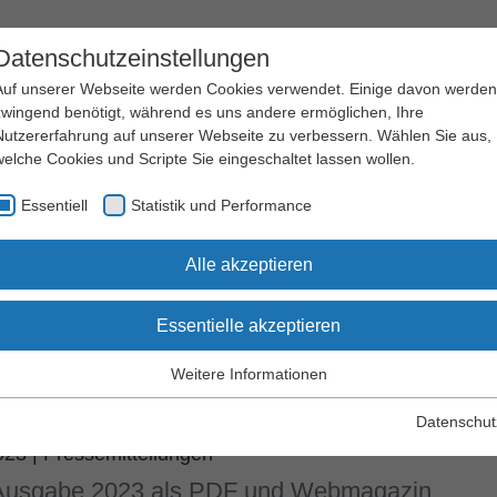
Datenschutzeinstellungen
Auf unserer Webseite werden Cookies verwendet. Einige davon werden
zwingend benötigt, während es uns andere ermöglichen, Ihre
Nutzererfahrung auf unserer Webseite zu verbessern. Wählen Sie aus,
welche Cookies und Scripte Sie eingeschaltet lassen wollen.
Arbeitssicherheit
Qualifizierung
Essentiell
Statistik und Performance
und Gesundheitsschutz
und Seminare
Alle akzeptieren
Essentielle akzeptieren
M-Magazin mit Schwerpunkt
Weitere Informationen
 Stürzen erschienen
Essentiell
Essentielle Cookies werden für grundlegende Funktionen der
Datenschut
Webseite benötigt. Dadurch wird gewährleistet, dass die Webseite
2023
|
Pressemitteilungen
einwandfrei funktioniert.
 Ausgabe 2023 als PDF und Webmagazin