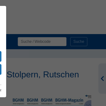
Suche
 Stolpern, Rutschen
z