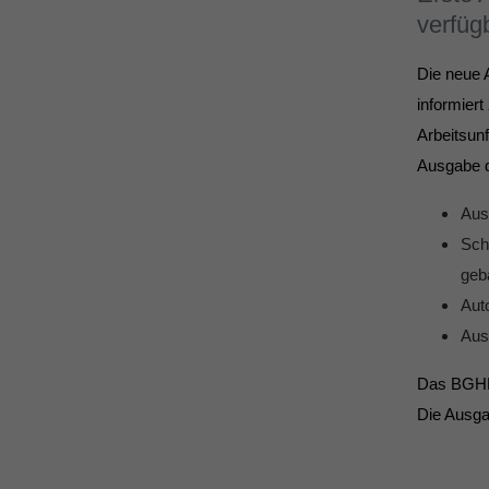
verfüg
Die neue
informier
Arbeitsunf
Ausgabe d
Aus
Sch
geb
Aut
Aus
Das BGHM
Die Ausga