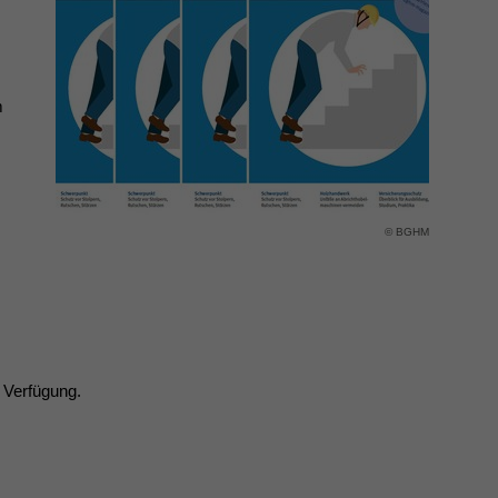
m
© BGHM
 Verfügung.