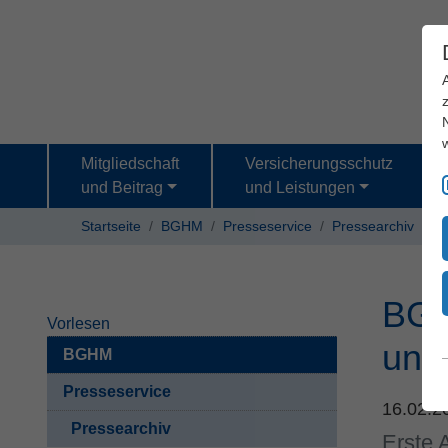
Mitgliedschaft
Versicherungsschutz
und Beitrag
und Leistungen
Startseite
BGHM
Presseservice
Pressearchiv
BGH
Vorlesen
und
BGHM
Presseservice
16.02.
Pressearchiv
Erste