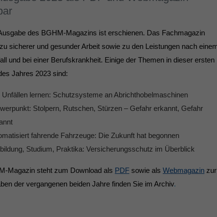
Name
fe_typo_user
Cookie-Informationen
bar
Anbieter
TYPO3
Statistik und Performance
 Ausgabe des BGHM-Magazins ist erschienen. Das Fachmagazin
t zu sicherer und gesunder Arbeit sowie zu den Leistungen nach eine
Laufzeit
Session
all und bei einer Berufskrankheit. Einige der Themen in dieser ersten
Dieses Cookie ist ein Standard-Session-Cookie
es Jahres 2023 sind:
von TYPO3. Es speichert im Falle eines
Benutzer-Logins die Session ID mithilfe derer
Zweck
 Unfällen lernen: Schutzsysteme an Abrichthobelmaschinen
der eingeloggte User wiedererkannt wird, um
werpunkt: Stolpern, Rutschen, Stürzen – Gefahr erkannt, Gefahr
ihm Zugang zu geschützten Bereichen zu
gewähren.
annt
omatisiert fahrende Fahrzeuge: Die Zukunft hat begonnen
bildung, Studium, Praktika: Versicherungsschutz im Überblick
Name
PHPSESSID
-Magazin steht zum Download als
PDF
sowie als
Webmagazin
zur
Anbieter
php
ben der vergangenen beiden Jahre finden Sie im Archiv
.
Laufzeit
Ende der Sitzung
Zweck
PHPs Standard Sitzungs Identifikation