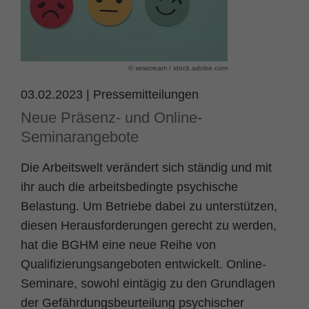
Name
fe_typo_user
Cookie-Informationen
Anbieter
TYPO3
Statistik und Performance
© sewcream / stock.adobe.com
Laufzeit
Session
03.02.2023
|
Pressemitteilungen
Dieses Cookie ist ein Standard-Session-
Neue Präsenz- und Online-
Cookie von TYPO3. Es speichert im Falle
Seminarangebote
eines Benutzer-Logins die Session ID
Zweck
mithilfe derer der eingeloggte User
Die Arbeitswelt verändert sich ständig und mit
wiedererkannt wird, um ihm Zugang zu
ihr auch die arbeitsbedingte psychische
geschützten Bereichen zu gewähren.
Belastung. Um Betriebe dabei zu unterstützen,
diesen Herausforderungen gerecht zu werden,
Name
PHPSESSID
hat die BGHM eine neue Reihe von
Anbieter
php
Qualifizierungsangeboten entwickelt. Online-
Seminare, sowohl eintägig zu den Grundlagen
Laufzeit
Ende der Sitzung
der Gefährdungsbeurteilung psychischer