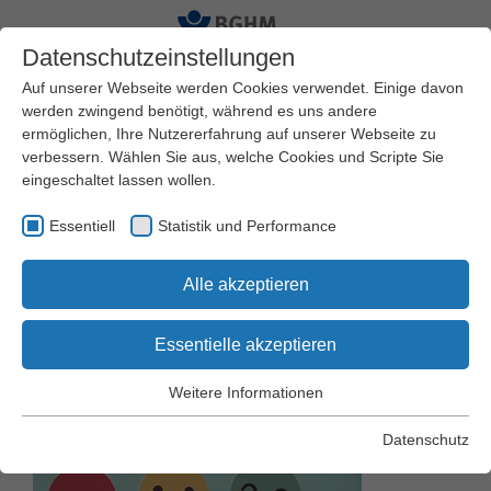
Datenschutzeinstellungen
Auf unserer Webseite werden Cookies verwendet. Einige davon
werden zwingend benötigt, während es uns andere
ermöglichen, Ihre Nutzererfahrung auf unserer Webseite zu
Startseite
BGHM
Presseservice
verbessern. Wählen Sie aus, welche Cookies und Scripte Sie
Pressemeldungen
eingeschaltet lassen wollen.
Essentiell
Statistik und Performance
Gefährdungsbeurteilung
Alle akzeptieren
psychische Belastung
Essentielle akzeptieren
Weitere Informationen
Essentiell
Essentielle Cookies werden für grundlegende Funktionen der
Datenschutz
Webseite benötigt. Dadurch wird gewährleistet, dass die
Webseite einwandfrei funktioniert.