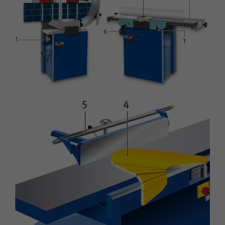
Name
fe_typo_user
Cookie-Informationen
Anbieter
TYPO3
Statistik und Performance
Laufzeit
Session
Dieses Cookie ist ein Standard-Session-
Cookie von TYPO3. Es speichert im Falle
eines Benutzer-Logins die Session ID
Zweck
mithilfe derer der eingeloggte User
wiedererkannt wird, um ihm Zugang zu
geschützten Bereichen zu gewähren.
Name
PHPSESSID
Anbieter
php
Laufzeit
Ende der Sitzung