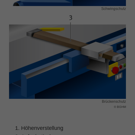
Zweck
PHPs Standard Sitzungs Identifikation
Schwingschutz
Brückenschutz
© BGHM
Höhenverstellung