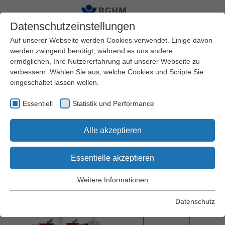
Datenschutzeinstellungen
Auf unserer Webseite werden Cookies verwendet. Einige davon
werden zwingend benötigt, während es uns andere
ermöglichen, Ihre Nutzererfahrung auf unserer Webseite zu
Startseite
Arbeitssicherheit und Gesundheitsschutz
verbessern. Wählen Sie aus, welche Cookies und Scripte Sie
Praxishilfen
Arbeitsschutz Kompakt
eingeschaltet lassen wollen.
Essentiell
Statistik und Performance
Arbeitsschutz Kompakt Nr. 102
Alle akzeptieren
Arbeiten an
kombinierten Abricht-
Essentielle akzeptieren
Dickenhobelmaschinen
Weitere Informationen
Essentiell
Essentielle Cookies werden für grundlegende Funktionen der
Datenschutz
Webseite benötigt. Dadurch wird gewährleistet, dass die
Webseite einwandfrei funktioniert.