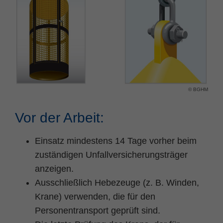
Name
fe_typo_user
Cookie-Informationen
Anbieter
TYPO3
Statistik und Performance
Laufzeit
Session
Dieses Cookie ist ein Standard-Session-
© BGHM
Cookie von TYPO3. Es speichert im Falle
eines Benutzer-Logins die Session ID
Zweck
mithilfe derer der eingeloggte User
Vor der Arbeit:
wiedererkannt wird, um ihm Zugang zu
geschützten Bereichen zu gewähren.
Einsatz mindestens 14 Tage vorher beim
zuständigen Unfallversicherungsträger
Name
PHPSESSID
anzeigen.
Ausschließlich Hebezeuge (z. B. Winden,
Anbieter
php
Krane) verwenden, die für den
Laufzeit
Ende der Sitzung
Personentransport geprüft sind.