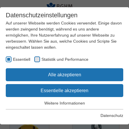
Datenschutzeinstellungen
Auf unserer Webseite werden Cookies verwendet. Einige davon
werden zwingend benötigt, während es uns andere
ermöglichen, Ihre Nutzererfahrung auf unserer Webseite zu
Startseite
Arbeitssicherheit und Gesundheitsschutz
verbessern. Wählen Sie aus, welche Cookies und Scripte Sie
Praxishilfen
Arbeitsschutz Kompakt
eingeschaltet lassen wollen.
Essentiell
Statistik und Performance
Arbeitsschutz Kompakt Nr. 101
Alle akzeptieren
Hochziehbare
Personenaufnahmemittel
Essentielle akzeptieren
Weitere Informationen
Essentiell
Essentielle Cookies werden für grundlegende Funktionen der
Datenschutz
Webseite benötigt. Dadurch wird gewährleistet, dass die
Webseite einwandfrei funktioniert.