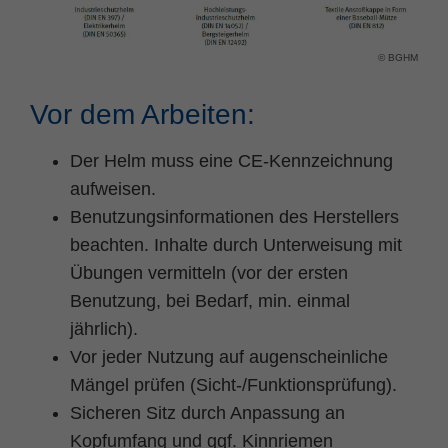
Name
fe_typo_user
Cookie-Informationen
© BGHM
Anbieter
TYPO3
Statistik und Performance
Vor dem Arbeiten:
Laufzeit
Session
Der Helm muss eine CE-Kennzeichnung
Dieses Cookie ist ein Standard-Session-
Cookie von TYPO3. Es speichert im Falle
aufweisen.
eines Benutzer-Logins die Session ID
Benutzungsinformationen des Herstellers
Zweck
mithilfe derer der eingeloggte User
beachten. Inhalte durch Unterweisung mit
wiedererkannt wird, um ihm Zugang zu
geschützten Bereichen zu gewähren.
Übungen vermitteln (vor der ersten
Benutzung, bei Bedarf, min. einmal
jährlich).
Name
PHPSESSID
Vor jeder Nutzung auf augenscheinliche
Anbieter
php
Mängel prüfen (Sicht-/Funktionsprüfung).
Sicheren Sitz durch Anpassung an
Laufzeit
Ende der Sitzung
Kopfumfang und ggf. Kinnriemen