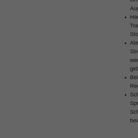
Aug
Hau
Tra
Sto
Ate
Str
we
ge
Bei
Reg
Sch
Spr
Sch
bew