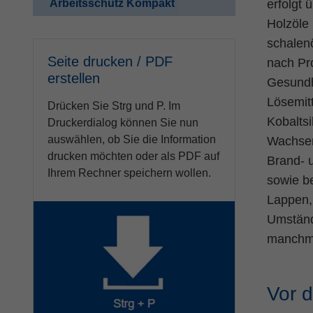
Arbeitsschutz Kompakt
erfolgt 
Holzöle 
schalenö
Seite drucken / PDF
nach Pr
erstellen
Gesundh
Lösemitt
Drücken Sie Strg und P. Im
Kobalts
Druckerdialog können Sie nun
auswählen, ob Sie die Information
Wachsen
drucken möchten oder als PDF auf
Brand- 
Ihrem Rechner speichern wollen.
sowie be
Lappen,
Umständ
manchma
Vor 