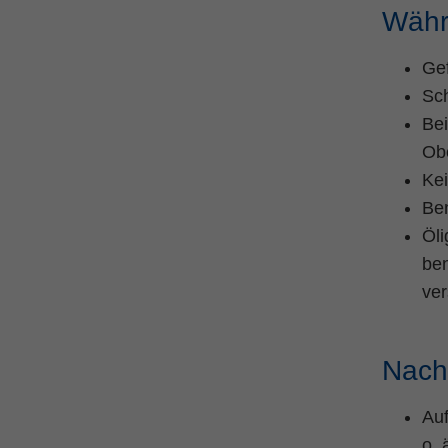
Währ
Gef
Sc
Bei
Obe
Kei
Ben
Öli
ben
ver
Nach
Au
o. 