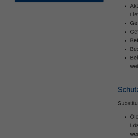
Akt
Lie
Gef
Gef
Bet
Be
Bei
we
Schut
Substitu
Öl
Lös
we