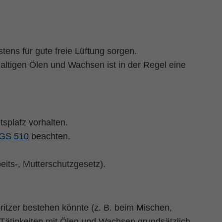
ens für gute freie Lüftung sorgen.
lhaltigen Ölen und Wachsen
ist in der Regel eine
splatz vorhalten.
GS 510
beachten.
its-, Mutterschutzgesetz).
itzer bestehen könnte (z. B. beim Mischen,
 Tätigkeiten mit Ölen und Wachsen grundsätzlich