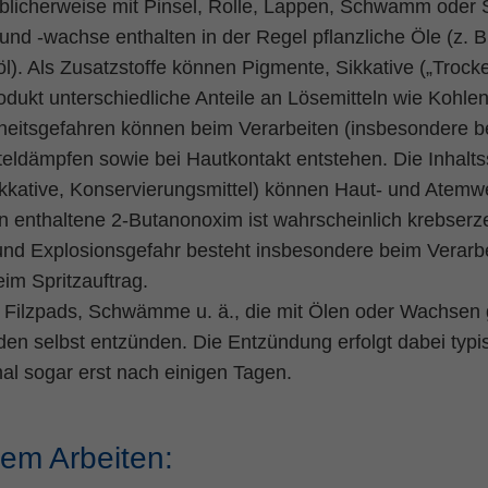
üblicherweise mit Pinsel, Rolle, Lappen, Schwamm oder S
Name
fe_typo_user
Cookie-Informationen
und -wachse enthalten in der Regel pflanzliche Öle (z. B.
Anbieter
TYPO3
l). Als Zusatzstoffe können Pigmente, Sikkative („Trocke
Statistik und Performance
odukt unterschiedliche Anteile an Lösemitteln wie Koh
Laufzeit
Session
eitsgefahren können beim Verarbeiten (insbesondere be
Dieses Cookie ist ein Standard-Session-Cookie
eldämpfen sowie bei Hautkontakt entstehen. Die Inhaltss
von TYPO3. Es speichert im Falle eines
ikkative, Konservierungsmittel) können Haut- und Atemwe
Benutzer-Logins die Session ID mithilfe derer
Zweck
 enthaltene 2-Butanonoxim ist wahrscheinlich krebser
der eingeloggte User wiedererkannt wird, um
ihm Zugang zu geschützten Bereichen zu
und Explosionsgefahr besteht insbesondere beim Verarb
gewähren.
im Spritzauftrag.
 Filzpads, Schwämme u. ä., die mit Ölen oder Wachsen g
en selbst entzünden. Die Entzündung erfolgt dabei typ
Name
PHPSESSID
l sogar erst nach einigen Tagen.
Anbieter
php
Laufzeit
Ende der Sitzung
dem Arbeiten:
Zweck
PHPs Standard Sitzungs Identifikation