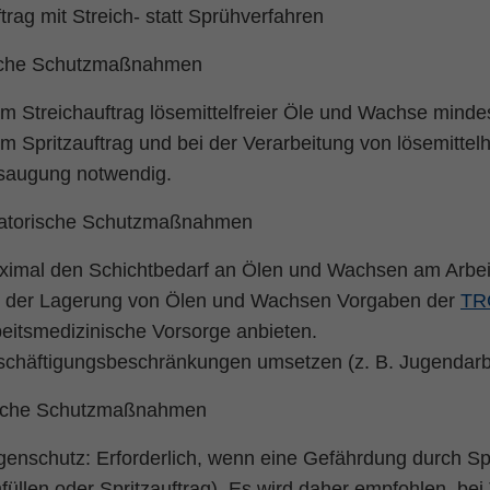
trag mit Streich- statt Sprühverfahren
sche Schutzmaßnahmen
im
Streichauftrag lösemittelfreier Öle und Wachse
mindest
im
Spritzauftrag
und bei der
Verarbeitung von lösemitte
saugung notwendig.
atorische Schutzmaßnahmen
imal den Schichtbedarf an Ölen und Wachsen am Arbeit
i der Lagerung von Ölen und Wachsen Vorgaben der
TR
eitsmedizinische Vorsorge anbieten.
chäftigungsbeschränkungen umsetzen (z. B. Jugendarbe
liche Schutzmaßnahmen
enschutz: Erforderlich, wenn eine Gefährdung durch Spr
üllen oder Spritzauftrag). Es wird daher empfohlen, bei