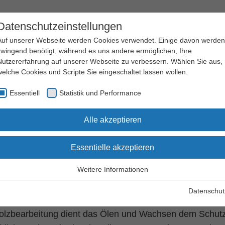
Datenschutzeinstellungen
Auf unserer Webseite werden Cookies verwendet. Einige davon werden
zwingend benötigt, während es uns andere ermöglichen, Ihre
Nutzererfahrung auf unserer Webseite zu verbessern. Wählen Sie aus,
welche Cookies und Scripte Sie eingeschaltet lassen wollen.
Arbeitssicherheit
Qualifizierung
Essentiell
Statistik und Performance
und Gesundheitsschutz
und Seminare
raxishilfen
Arbeitsschutz Kompakt
Alle akzeptieren
Essentielle akzeptieren
schutz Kompakt Nr. 071
Weitere Informationen
arbeiten von Ölen und Wach
Essentiell
Essentielle Cookies werden für grundlegende Funktionen der
Datenschut
Webseite benötigt. Dadurch wird gewährleistet, dass die Webseite
einwandfrei funktioniert.
Holzbearbeitung dient das Ölen und Wachsen dem Schutz 