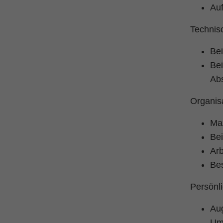
Auf
Techni
Be
Be
Ab
Organis
Max
Be
Arb
Bes
Persön
Aug
Umf