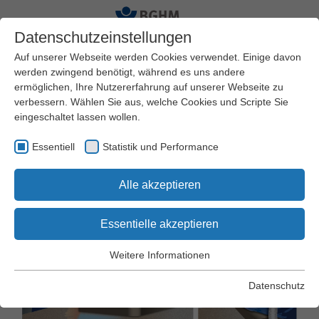
Datenschutzeinstellungen
Auf unserer Webseite werden Cookies verwendet. Einige davon
werden zwingend benötigt, während es uns andere
ermöglichen, Ihre Nutzererfahrung auf unserer Webseite zu
Startseite
Arbeitssicherheit und Gesundheitsschutz
verbessern. Wählen Sie aus, welche Cookies und Scripte Sie
Praxishilfen
Arbeitsschutz Kompakt
eingeschaltet lassen wollen.
Essentiell
Statistik und Performance
Arbeitsschutz Kompakt Nr. 037
Alle akzeptieren
MIG/MAG-Schweißen
Essentielle akzeptieren
Weitere Informationen
Essentiell
Essentielle Cookies werden für grundlegende Funktionen der
Datenschutz
Webseite benötigt. Dadurch wird gewährleistet, dass die
Webseite einwandfrei funktioniert.