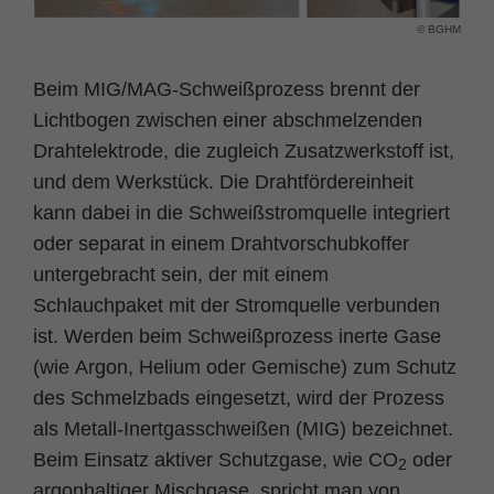
© BGHM
Name
fe_typo_user
Cookie-Informationen
Anbieter
TYPO3
Beim
MIG/MAG-Schweißprozess
brennt der
Statistik und Performance
Lichtbogen zwischen einer abschmelzenden
Laufzeit
Session
Drahtelektrode, die zugleich Zusatzwerkstoff ist,
Dieses Cookie ist ein Standard-Session-
und dem Werkstück. Die Drahtfördereinheit
Cookie von TYPO3. Es speichert im Falle
kann dabei in die Schweißstromquelle integriert
eines Benutzer-Logins die Session ID
Zweck
oder separat in einem Drahtvorschubkoffer
mithilfe derer der eingeloggte User
untergebracht sein, der mit einem
wiedererkannt wird, um ihm Zugang zu
geschützten Bereichen zu gewähren.
Schlauchpaket mit der Stromquelle verbunden
ist. Werden beim Schweißprozess inerte Gase
(wie Argon, Helium oder Gemische) zum Schutz
Name
PHPSESSID
des Schmelzbads eingesetzt, wird der Prozess
Anbieter
php
als Metall-Inertgasschweißen (MIG) bezeichnet.
Beim Einsatz aktiver Schutzgase, wie CO
oder
Laufzeit
Ende der Sitzung
2
argonhaltiger Mischgase, spricht man von