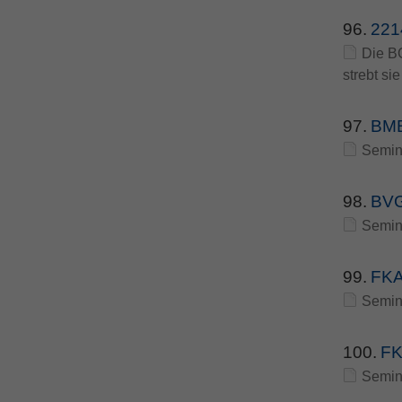
96.
221
Die BG
strebt s
97.
BMB
Semin
98.
BVG
Semin
99.
FKAB
Semin
100.
FK
Semin