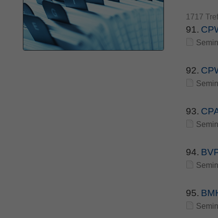
1717 Tref
91.
CPW
Semin
92.
CPW
Semin
93.
CPA
Semin
94.
BVP
Semin
95.
BMH
Semin