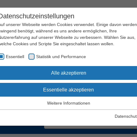
Datenschutzeinstellungen
Auf unserer Webseite werden Cookies verwendet. Einige davon werden
zwingend benötigt, während es uns andere ermöglichen, Ihre
Nutzererfahrung auf unserer Webseite zu verbessern. Wählen Sie aus,
welche Cookies und Scripte Sie eingeschaltet lassen wollen.
Arbeitssicherheit
Qualifizierung
Essentiell
Statistik und Performance
und Gesundheitsschutz
und Seminare
Alle akzeptieren
Essentielle akzeptieren
he nach Begriffen und Web
Weitere Informationen
Essentiell
Essentielle Cookies werden für grundlegende Funktionen der
Datenschut
Webseite benötigt. Dadurch wird gewährleistet, dass die Webseite
einwandfrei funktioniert.