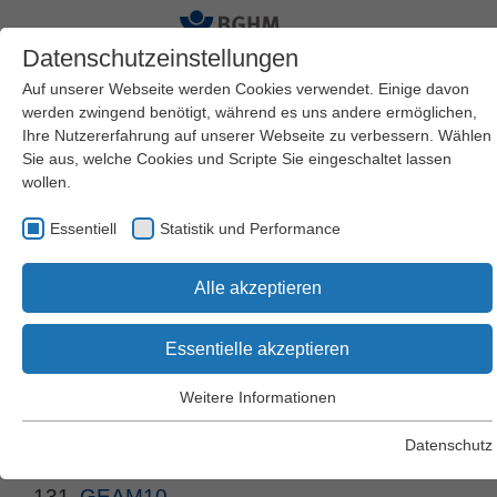
Datenschutzeinstellungen
Auf unserer Webseite werden Cookies verwendet. Einige davon
werden zwingend benötigt, während es uns andere ermöglichen,
Ihre Nutzererfahrung auf unserer Webseite zu verbessern. Wählen
Sie aus, welche Cookies und Scripte Sie eingeschaltet lassen
wollen.
Suche nach Begriffen
Essentiell
Statistik und Performance
und Webcodes
Alle akzeptieren
Essentielle akzeptieren
Suchen
Weitere Informationen
Essentiell
Essentielle Cookies werden für grundlegende Funktionen der
Datenschutz
Webseite benötigt. Dadurch wird gewährleistet, dass die
2336 Treffer:
Webseite einwandfrei funktioniert.
131.
GEAM10