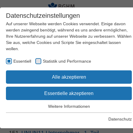
Datenschutzeinstellungen
Auf unserer Webseite werden Cookies verwendet. Einige davon
werden zwingend benötigt, während es uns andere ermöglichen,
Ihre Nutzererfahrung auf unserer Webseite zu verbessern. Wählen
Sie aus, welche Cookies und Scripte Sie eingeschaltet lassen
wollen.
Suche nach Begriffen
Essentiell
Statistik und Performance
und Webcodes
Alle akzeptieren
Essentielle akzeptieren
Suchen
Weitere Informationen
Essentiell
Essentielle Cookies werden für grundlegende Funktionen der
Datenschutz
Webseite benötigt. Dadurch wird gewährleistet, dass die
1878 Treffer:
Webseite einwandfrei funktioniert.
151.
UNUN11 Unternehmer - 1. Teil