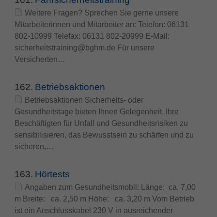
Weitere Fragen? Sprechen Sie gerne unsere
Name
fe_typo_user
Cookie-Informationen
Mitarbeiterinnen und Mitarbeiter an: Telefon: 06131
802-10999 Telefax: 06131 802-20999 E-Mail:
Anbieter
TYPO3
Statistik und Performance
sicherheitstraining@bghm.de Für unsere
Laufzeit
Session
Versicherten…
Dieses Cookie ist ein Standard-Session-
162.
Betriebsaktionen
Cookie von TYPO3. Es speichert im Falle
eines Benutzer-Logins die Session ID
Betriebsaktionen Sicherheits- oder
Zweck
mithilfe derer der eingeloggte User
Gesundheitstage bieten Ihnen Gelegenheit, Ihre
wiedererkannt wird, um ihm Zugang zu
Beschäftigten für Unfall und Gesundheitsrisiken zu
geschützten Bereichen zu gewähren.
sensibilisieren, das Bewusstsein zu schärfen und zu
sicheren,…
Name
PHPSESSID
163.
Hörtests
Anbieter
php
Angaben zum Gesundheitsmobil: Länge: ca. 7,00
m Breite: ca. 2,50 m Höhe: ca. 3,20 m Vom Betrieb
Laufzeit
Ende der Sitzung
ist ein Anschlusskabel 230 V in ausreichender