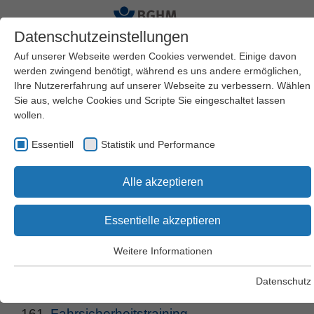
Datenschutzeinstellungen
Auf unserer Webseite werden Cookies verwendet. Einige davon
werden zwingend benötigt, während es uns andere ermöglichen,
Ihre Nutzererfahrung auf unserer Webseite zu verbessern. Wählen
Sie aus, welche Cookies und Scripte Sie eingeschaltet lassen
wollen.
Suche nach Begriffen
Essentiell
Statistik und Performance
und Webcodes
Alle akzeptieren
Essentielle akzeptieren
Suchen
Weitere Informationen
Essentiell
Essentielle Cookies werden für grundlegende Funktionen der
Datenschutz
Webseite benötigt. Dadurch wird gewährleistet, dass die
1901 Treffer:
Webseite einwandfrei funktioniert.
161.
Fahrsicherheitstraining