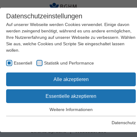
Datenschutzeinstellungen
Auf unserer Webseite werden Cookies verwendet. Einige davon
werden zwingend benötigt, während es uns andere ermöglichen,
Ihre Nutzererfahrung auf unserer Webseite zu verbessern. Wählen
Startseite
BGHM
Sie aus, welche Cookies und Scripte Sie eingeschaltet lassen
wollen.
Essentiell
Statistik und Performance
Suchen
Alle akzeptieren
0 Treffer:
Essentielle akzeptieren
Weitere Informationen
Essentiell
Kontakt
|
Impressum
|
Bildnachweise
|
Essentielle Cookies werden für grundlegende Funktionen der
Datenschutz
Datenschutz
|
Datenverarbeitung
|
Barrierefreiheit
|
Webseite benötigt. Dadurch wird gewährleistet, dass die
Leichte Sprache
|
Webcode: 195
Webseite einwandfrei funktioniert.