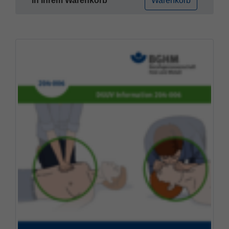
in Ihrem Warenkorb
Warenkorb
Name
fe_typo_user
Cookie-Informationen
Anbieter
TYPO3
Statistik und Performance
Laufzeit
Session
Dieses Cookie ist ein Standard-Session-
Cookie von TYPO3. Es speichert im Falle
eines Benutzer-Logins die Session ID
Zweck
mithilfe derer der eingeloggte User
wiedererkannt wird, um ihm Zugang zu
geschützten Bereichen zu gewähren.
Name
PHPSESSID
Anbieter
php
Laufzeit
Ende der Sitzung