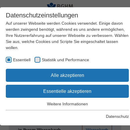
Datenschutzeinstellungen
Auf unserer Webseite werden Cookies verwendet. Einige davon
werden zwingend benötigt, während es uns andere ermöglichen,
Ihre Nutzererfahrung auf unserer Webseite zu verbessern. Wählen
Startseite
BGHM
Artikelübersicht
Sie aus, welche Cookies und Scripte Sie eingeschaltet lassen
wollen.
Essentiell
Statistik und Performance
Online-Shop – DGUV
Alle akzeptieren
Informationen
Essentielle akzeptieren
Weitere Informationen
Suchen
Essentiell
Essentielle Cookies werden für grundlegende Funktionen der
Datenschutz
Webseite benötigt. Dadurch wird gewährleistet, dass die
Es befinden sich 0 Produkte
Zum
Webseite einwandfrei funktioniert.