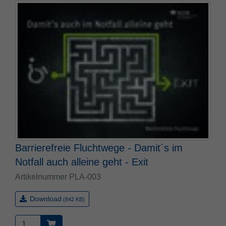
Barrierefreie Fluchtwege - Damit´s im
Notfall auch alleine geht - Exit
Artikelnummer PLA-003
Download
(842 KB)