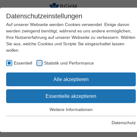
Datenschutzeinstellungen
Auf unserer Webseite werden Cookies verwendet. Einige davon
werden zwingend benötigt, während es uns andere ermöglichen,
Ihre Nutzererfahrung auf unserer Webseite zu verbessern. Wählen
Startseite
BGHM
Artikelübersicht
Sie aus, welche Cookies und Scripte Sie eingeschaltet lassen
wollen.
Essentiell
Statistik und Performance
Online-Shop – Plakate
Alle akzeptieren
Essentielle akzeptieren
Suchen
Weitere Informationen
Essentiell
Es befinden sich 0 Produkte
Zum
Essentielle Cookies werden für grundlegende Funktionen der
Datenschutz
in Ihrem Warenkorb
Warenkorb
Webseite benötigt. Dadurch wird gewährleistet, dass die
Webseite einwandfrei funktioniert.