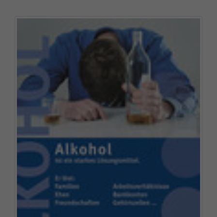
Name
fe_typo_user
Cookie-Informationen
Anbieter
TYPO3
Statistik und Performance
Laufzeit
Session
Dieses Cookie ist ein Standard-Session-
Cookie von TYPO3. Es speichert im Falle
eines Benutzer-Logins die Session ID
Zweck
mithilfe derer der eingeloggte User
wiedererkannt wird, um ihm Zugang zu
geschützten Bereichen zu gewähren.
Name
PHPSESSID
Anbieter
php
Laufzeit
Ende der Sitzung