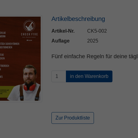
Name
fe_typo_user
Cookie-Informationen
Anbieter
TYPO3
Artikelbeschreibung
Statistik und Performance
Laufzeit
Session
Artikel-Nr.
CK5-002
Auflage
2025
Dieses Cookie ist ein Standard-Session-Cookie
von TYPO3. Es speichert im Falle eines
Fünf einfache Regeln für deine tä
Benutzer-Logins die Session ID mithilfe derer
Zweck
der eingeloggte User wiedererkannt wird, um
ihm Zugang zu geschützten Bereichen zu
gewähren.
Name
PHPSESSID
Anbieter
php
Zur Produktliste
Laufzeit
Ende der Sitzung
Zweck
PHPs Standard Sitzungs Identifikation