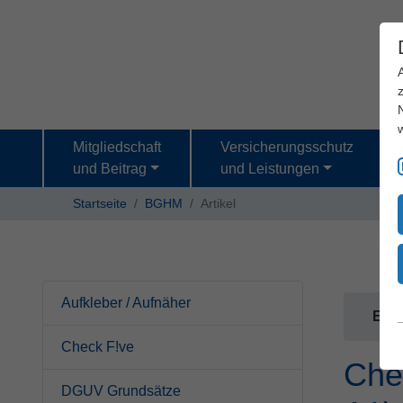
Mitgliedschaft
Versicherungsschutz
und Beitrag
und Leistungen
Startseite
BGHM
Artikel
Aufkleber / Aufnäher
Es b
Check F!ve
Che
DGUV Grundsätze