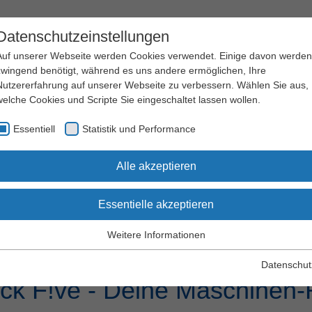
Datenschutzeinstellungen
Auf unserer Webseite werden Cookies verwendet. Einige davon werden
zwingend benötigt, während es uns andere ermöglichen, Ihre
Nutzererfahrung auf unserer Webseite zu verbessern. Wählen Sie aus,
welche Cookies und Scripte Sie eingeschaltet lassen wollen.
Arbeitssicherheit
Qualifizierung
Essentiell
Statistik und Performance
und Gesundheitsschutz
und Seminare
Alle akzeptieren
Essentielle akzeptieren
Weitere Informationen
Essentiell
efinden sich 0 Produkte in Ihrem Warenkorb
Essentielle Cookies werden für grundlegende Funktionen der
Datenschut
Webseite benötigt. Dadurch wird gewährleistet, dass die Webseite
ck F!ve - Deine Maschinen-R
einwandfrei funktioniert.