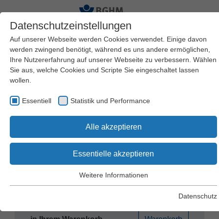
Datenschutzeinstellungen
Auf unserer Webseite werden Cookies verwendet. Einige davon
werden zwingend benötigt, während es uns andere ermöglichen,
Ihre Nutzererfahrung auf unserer Webseite zu verbessern. Wählen
Startseite
BGHM
Artikelübersicht
Sie aus, welche Cookies und Scripte Sie eingeschaltet lassen
wollen.
Essentiell
Statistik und Performance
Online-Shop –
Alle akzeptieren
Unterweisungshilfen
Essentielle akzeptieren
Weitere Informationen
Suchen
Essentiell
Essentielle Cookies werden für grundlegende Funktionen der
Datenschutz
Webseite benötigt. Dadurch wird gewährleistet, dass die
Es befinden sich 0 Produkte
Zum
Webseite einwandfrei funktioniert.