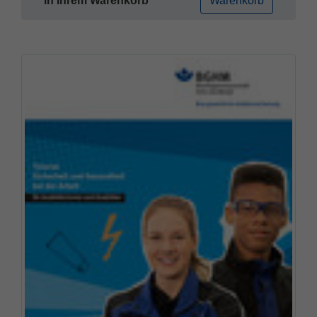
in Ihrem Warenkorb
Warenkorb
Name
fe_typo_user
Cookie-Informationen
Anbieter
TYPO3
Statistik und Performance
Laufzeit
Session
Dieses Cookie ist ein Standard-Session-
Cookie von TYPO3. Es speichert im Falle
eines Benutzer-Logins die Session ID
Zweck
mithilfe derer der eingeloggte User
wiedererkannt wird, um ihm Zugang zu
geschützten Bereichen zu gewähren.
Name
PHPSESSID
Anbieter
php
Laufzeit
Ende der Sitzung