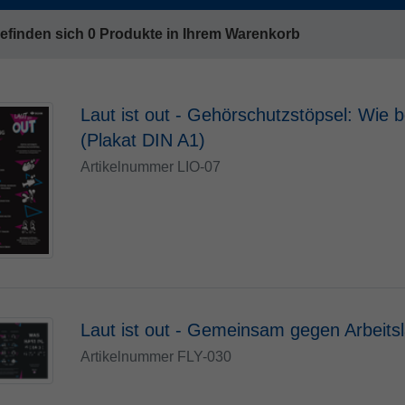
Name
fe_typo_user
Cookie-Informationen
efinden sich 0 Produkte in Ihrem Warenkorb
Anbieter
TYPO3
Statistik und Performance
Laufzeit
Session
Laut ist out - Gehörschutzstöpsel: Wie be
Dieses Cookie ist ein Standard-Session-Cookie
(Plakat DIN A1)
von TYPO3. Es speichert im Falle eines
Benutzer-Logins die Session ID mithilfe derer
Artikelnummer LIO-07
Zweck
der eingeloggte User wiedererkannt wird, um
ihm Zugang zu geschützten Bereichen zu
gewähren.
Name
PHPSESSID
Anbieter
php
Laut ist out - Gemeinsam gegen Arbeitsl
Artikelnummer FLY-030
Laufzeit
Ende der Sitzung
Zweck
PHPs Standard Sitzungs Identifikation