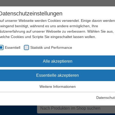
Datenschutzeinstellungen
Auf unserer Webseite werden Cookies verwendet. Einige davon werden
zwingend benötigt, während es uns andere ermöglichen, Ihre
Nutzererfahrung auf unserer Webseite zu verbessern. Wählen Sie aus,
welche Cookies und Scripte Sie eingeschaltet lassen wollen.
Arbeitssicherheit
Qualifizierung
Essentiell
Statistik und Performance
und Gesundheitsschutz
und Seminare
Alle akzeptieren
Essentielle akzeptieren
ine-Shop – Kampagne
Weitere Informationen
Essentiell
Essentielle Cookies werden für grundlegende Funktionen der
Datenschut
Webseite benötigt. Dadurch wird gewährleistet, dass die Webseite
einwandfrei funktioniert.