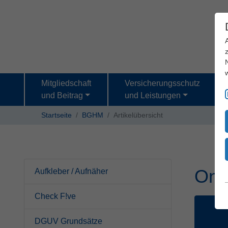
Mitgliedschaft
Versicherungsschutz
und Beitrag
und Leistungen
Startseite
BGHM
Artikelübersicht
Onl
Aufkleber / Aufnäher
Check F!ve
DGUV Grundsätze