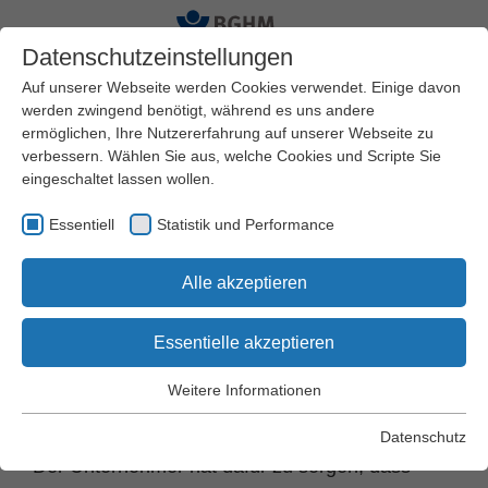
Datenschutzeinstellungen
Auf unserer Webseite werden Cookies verwendet. Einige davon
werden zwingend benötigt, während es uns andere
ermöglichen, Ihre Nutzererfahrung auf unserer Webseite zu
Startseite
Arbeitssicherheit und Gesundheitsschutz
verbessern. Wählen Sie aus, welche Cookies und Scripte Sie
Schriften und Regelwerk
DGUV Vorschriften
eingeschaltet lassen wollen.
DGUV Vorschrift 68
§ 36 Durchgangsverkehr
Essentiell
Statistik und Performance
DGUV Vorschrift
Alle akzeptieren
68 "Flurförderzeuge"
Essentielle akzeptieren
Weitere Informationen
Essentiell
§ 36 Durchgangsverkehr
Essentielle Cookies werden für grundlegende Funktionen der
Datenschutz
Webseite benötigt. Dadurch wird gewährleistet, dass die
Der Unternehmer hat dafür zu sorgen, dass
Webseite einwandfrei funktioniert.