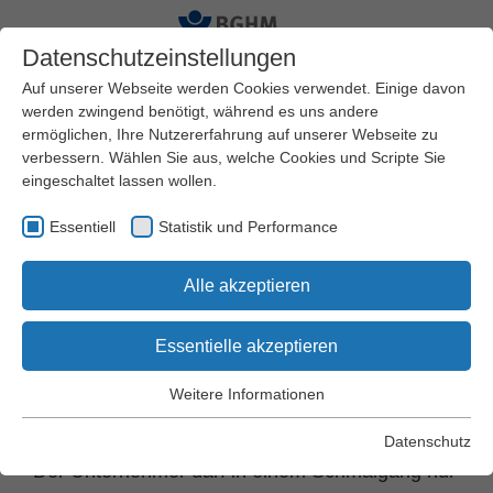
Datenschutzeinstellungen
Auf unserer Webseite werden Cookies verwendet. Einige davon
werden zwingend benötigt, während es uns andere
ermöglichen, Ihre Nutzererfahrung auf unserer Webseite zu
Startseite
Arbeitssicherheit und Gesundheitsschutz
verbessern. Wählen Sie aus, welche Cookies und Scripte Sie
Schriften und Regelwerk
DGUV Vorschriften
eingeschaltet lassen wollen.
DGUV Vorschrift 68
§ 31 Abstandshaltung
Essentiell
Statistik und Performance
DGUV Vorschrift
Alle akzeptieren
68 "Flurförderzeuge"
Essentielle akzeptieren
Weitere Informationen
Essentiell
§ 31 Abstandshaltung
Essentielle Cookies werden für grundlegende Funktionen der
Datenschutz
Webseite benötigt. Dadurch wird gewährleistet, dass die
Der Unternehmer darf in einem Schmalgang nur
Webseite einwandfrei funktioniert.