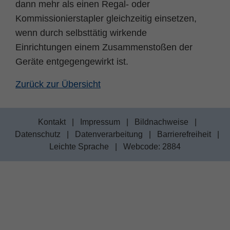
dann mehr als einen Regal- oder
Name
fe_typo_user
Cookie-Informationen
Kommissionierstapler gleichzeitig einsetzen,
wenn durch selbsttätig wirkende
Anbieter
TYPO3
Statistik und Performance
Einrichtungen einem Zusammenstoßen der
Laufzeit
Session
Geräte entgegengewirkt ist.
Dieses Cookie ist ein Standard-Session-
Zurück zur Übersicht
Cookie von TYPO3. Es speichert im Falle
eines Benutzer-Logins die Session ID
Zweck
mithilfe derer der eingeloggte User
Kontakt
|
Impressum
|
Bildnachweise
|
wiedererkannt wird, um ihm Zugang zu
Datenschutz
|
Datenverarbeitung
|
Barrierefreiheit
|
geschützten Bereichen zu gewähren.
Leichte Sprache
|
Webcode: 2884
Name
PHPSESSID
Anbieter
php
Laufzeit
Ende der Sitzung