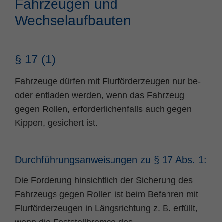
Fahrzeugen und
Name
fe_typo_user
Cookie-Informationen
Wechselaufbauten
Anbieter
TYPO3
Statistik und Performance
§ 17 (1)
Laufzeit
Session
Dieses Cookie ist ein Standard-Session-
Fahrzeuge dürfen mit Flurförderzeugen nur be-
Cookie von TYPO3. Es speichert im Falle
oder entladen werden, wenn das Fahrzeug
eines Benutzer-Logins die Session ID
Zweck
gegen Rollen, erforderlichenfalls auch gegen
mithilfe derer der eingeloggte User
Kippen, gesichert ist.
wiedererkannt wird, um ihm Zugang zu
geschützten Bereichen zu gewähren.
Durchführungsanweisungen zu § 17 Abs. 1:
Name
PHPSESSID
Die Forderung hinsichtlich der Sicherung des
Anbieter
php
Fahrzeugs gegen Rollen ist beim Befahren mit
Flurförderzeugen in Längsrichtung z. B. erfüllt,
Laufzeit
Ende der Sitzung