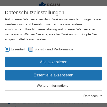
Datenschutzeinstellungen
Auf unserer Webseite werden Cookies verwendet. Einige davon
werden zwingend benötigt, während es uns andere
ermöglichen, Ihre Nutzererfahrung auf unserer Webseite zu
Startseite
Arbeitssicherheit und Gesundheitsschutz
verbessern. Wählen Sie aus, welche Cookies und Scripte Sie
Schriften und Regelwerk
DGUV Vorschriften
eingeschaltet lassen wollen.
DGUV Vorschrift 68
§ 17 Be- und Entladen von Fahrzeugen und
Essentiell
Wechselaufbauten
Statistik und Performance
Alle akzeptieren
DGUV Vorschrift
Essentielle akzeptieren
68 "Flurförderzeuge"
Weitere Informationen
Essentiell
Essentielle Cookies werden für grundlegende Funktionen der
Datenschutz
§ 17 Be- und Entladen von
Webseite benötigt. Dadurch wird gewährleistet, dass die
Webseite einwandfrei funktioniert.