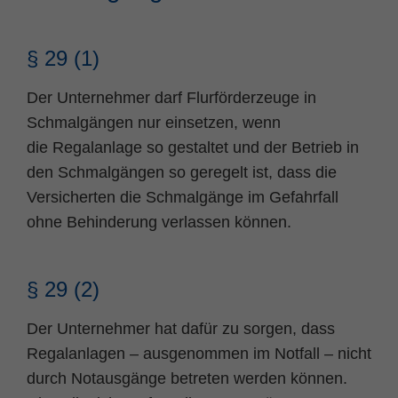
Name
fe_typo_user
Cookie-Informationen
§ 29 (1)
Anbieter
TYPO3
Statistik und Performance
Der Unternehmer darf Flurförderzeuge in
Laufzeit
Session
Schmalgängen nur einsetzen, wenn
Dieses Cookie ist ein Standard-Session-
die Regalanlage so gestaltet und der Betrieb in
Cookie von TYPO3. Es speichert im Falle
den Schmalgängen so geregelt ist, dass die
eines Benutzer-Logins die Session ID
Zweck
Versicherten die Schmalgänge im Gefahrfall
mithilfe derer der eingeloggte User
ohne Behinderung verlassen können.
wiedererkannt wird, um ihm Zugang zu
geschützten Bereichen zu gewähren.
§ 29 (2)
Name
PHPSESSID
Der Unternehmer hat dafür zu sorgen, dass
Anbieter
php
Regalanlagen – ausgenommen im Notfall – nicht
Laufzeit
Ende der Sitzung
durch Notausgänge betreten werden können.