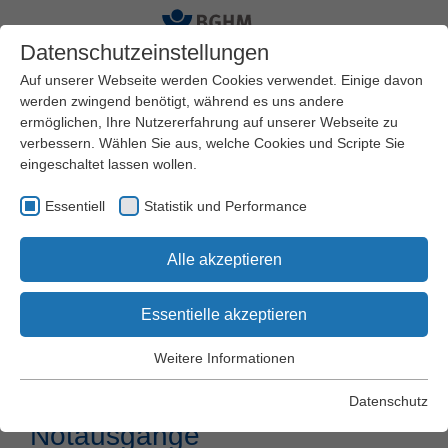
Datenschutzeinstellungen
Auf unserer Webseite werden Cookies verwendet. Einige davon
werden zwingend benötigt, während es uns andere
ermöglichen, Ihre Nutzererfahrung auf unserer Webseite zu
Startseite
Arbeitssicherheit und Gesundheitsschutz
verbessern. Wählen Sie aus, welche Cookies und Scripte Sie
Schriften und Regelwerk
DGUV Vorschriften
eingeschaltet lassen wollen.
DGUV Vorschrift 68
§ 29 Fluchtwege, Notausgänge
Essentiell
Statistik und Performance
Alle akzeptieren
DGUV Vorschrift
68 "Flurförderzeuge"
Essentielle akzeptieren
Weitere Informationen
Essentiell
§ 29 Fluchtwege,
Essentielle Cookies werden für grundlegende Funktionen der
Datenschutz
Webseite benötigt. Dadurch wird gewährleistet, dass die
Notausgänge
Webseite einwandfrei funktioniert.