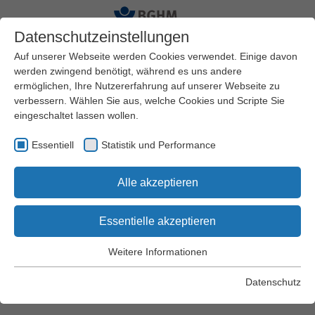
Datenschutzeinstellungen
Auf unserer Webseite werden Cookies verwendet. Einige davon
werden zwingend benötigt, während es uns andere
ermöglichen, Ihre Nutzererfahrung auf unserer Webseite zu
Startseite
Arbeitssicherheit und Gesundheitsschutz
verbessern. Wählen Sie aus, welche Cookies und Scripte Sie
Schriften und Regelwerk
DGUV Vorschriften
eingeschaltet lassen wollen.
DGUV Vorschrift 68
§ 30 Quergänge
Essentiell
Statistik und Performance
DGUV Vorschrift
Alle akzeptieren
68 "Flurförderzeuge"
Essentielle akzeptieren
Weitere Informationen
Essentiell
§ 30 Quergänge
Essentielle Cookies werden für grundlegende Funktionen der
Datenschutz
Webseite benötigt. Dadurch wird gewährleistet, dass die
Webseite einwandfrei funktioniert.