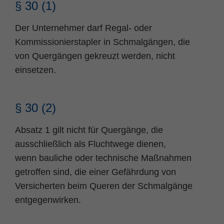
§ 30 (1)
Name
fe_typo_user
Cookie-Informationen
Der Unternehmer darf Regal- oder
Anbieter
TYPO3
Kommissionierstapler in Schmalgängen, die
Statistik und Performance
von Quergängen gekreuzt werden, nicht
Laufzeit
Session
einsetzen.
Dieses Cookie ist ein Standard-Session-
Cookie von TYPO3. Es speichert im Falle
eines Benutzer-Logins die Session ID
§ 30 (2)
Zweck
mithilfe derer der eingeloggte User
wiedererkannt wird, um ihm Zugang zu
Absatz 1 gilt nicht für Quergänge, die
geschützten Bereichen zu gewähren.
ausschließlich als Fluchtwege dienen,
wenn bauliche oder technische Maßnahmen
Name
PHPSESSID
getroffen sind, die einer Gefährdung von
Versicherten beim Queren der Schmalgänge
Anbieter
php
entgegenwirken.
Laufzeit
Ende der Sitzung