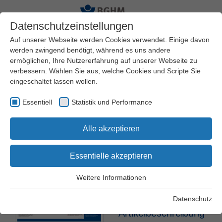
Datenschutzeinstellungen
Auf unserer Webseite werden Cookies verwendet. Einige davon
werden zwingend benötigt, während es uns andere
ermöglichen, Ihre Nutzererfahrung auf unserer Webseite zu
Startseite
BGHM
Artikel
verbessern. Wählen Sie aus, welche Cookies und Scripte Sie
eingeschaltet lassen wollen.
Essentiell
Statistik und Performance
Es befinden sich 0 Produkte
Zum
Alle akzeptieren
in Ihrem Warenkorb
Warenkorb
Essentielle akzeptieren
Gehörschäden
Weitere Informationen
Essentiell
FLY-007
Essentielle Cookies werden für grundlegende Funktionen der
Datenschutz
Webseite benötigt. Dadurch wird gewährleistet, dass die
Artikelbeschreibung
Webseite einwandfrei funktioniert.