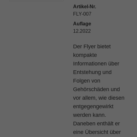
Artikel-Nr.
Name
fe_typo_user
Cookie-Informationen
FLY-007
Anbieter
TYPO3
Auflage
Statistik und Performance
12.2022
Laufzeit
Session
Der Flyer bietet
Dieses Cookie ist ein Standard-Session-
kompakte
Cookie von TYPO3. Es speichert im Falle
eines Benutzer-Logins die Session ID
Informationen über
Zweck
mithilfe derer der eingeloggte User
Entstehung und
wiedererkannt wird, um ihm Zugang zu
Folgen von
geschützten Bereichen zu gewähren.
Gehörschäden und
vor allem, wie diesen
Name
PHPSESSID
entgegengewirkt
werden kann.
Anbieter
php
Daneben enthält er
Laufzeit
Ende der Sitzung
eine Übersicht über