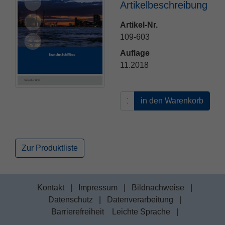
Artikelbeschreibung
Name
fe_typo_user
Cookie-Informationen
Artikel-Nr.
109-603
Anbieter
TYPO3
Statistik und Performance
Auflage
Laufzeit
Session
11.2018
Dieses Cookie ist ein Standard-Session-
Cookie von TYPO3. Es speichert im Falle
eines Benutzer-Logins die Session ID
Zweck
mithilfe derer der eingeloggte User
wiedererkannt wird, um ihm Zugang zu
geschützten Bereichen zu gewähren.
Zur Produktliste
Name
PHPSESSID
Kontakt
|
Impressum
|
Bildnachweise
|
Anbieter
php
Datenschutz
|
Datenverarbeitung
|
Laufzeit
Ende der Sitzung
Barrierefreiheit
Leichte Sprache
|