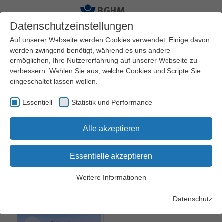
Datenschutzeinstellungen
Auf unserer Webseite werden Cookies verwendet. Einige davon
werden zwingend benötigt, während es uns andere
ermöglichen, Ihre Nutzererfahrung auf unserer Webseite zu
Startseite
BGHM
Artikel
verbessern. Wählen Sie aus, welche Cookies und Scripte Sie
eingeschaltet lassen wollen.
Essentiell
Statistik und Performance
Es befinden sich 0 Produkte
Zum
Alle akzeptieren
in Ihrem Warenkorb
Warenkorb
Essentielle akzeptieren
Branche Schiffbau
Weitere Informationen
Essentiell
DGUV Regel
Essentielle Cookies werden für grundlegende Funktionen der
Datenschutz
109-603
Webseite benötigt. Dadurch wird gewährleistet, dass die
Webseite einwandfrei funktioniert.