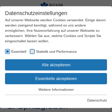
Datenschutzeinstellungen
Auf unserer Webseite werden Cookies verwendet. Einige davon
werden zwingend benötigt, während es uns andere
ermöglichen, Ihre Nutzererfahrung auf unserer Webseite zu
Startseite
BGHM
Artikel
verbessern. Wählen Sie aus, welche Cookies und Scripte Sie
eingeschaltet lassen wollen.
Essentiell
Statistik und Performance
Es befinden sich 0 Produkte
Zum
Alle akzeptieren
in Ihrem Warenkorb
Warenkorb
Essentielle akzeptieren
Branche
Weitere Informationen
Kunststoffindustrie, Teil
Essentiell
Essentielle Cookies werden für grundlegende Funktionen der
Datenschutz
1: Spritzgießen
Webseite benötigt. Dadurch wird gewährleistet, dass die
Webseite einwandfrei funktioniert.