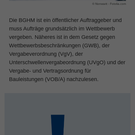
© Nonwarit - Fotolia.com
Name
fe_typo_user
Cookie-Informationen
Die BGHM ist ein öffentlicher Auftraggeber und
Anbieter
TYPO3
Statistik und Performance
muss Aufträge grundsätzlich im Wettbewerb
Laufzeit
Session
vergeben. Näheres ist in dem Gesetz gegen
Wettbewerbsbeschränkungen (GWB), der
Dieses Cookie ist ein Standard-Session-
Vergabeverordnung (VgV), der
Cookie von TYPO3. Es speichert im Falle
eines Benutzer-Logins die Session ID
Unterschwellenvergabeordnung (UVgO) und der
Zweck
mithilfe derer der eingeloggte User
Vergabe- und Vertragsordnung für
wiedererkannt wird, um ihm Zugang zu
Bauleistungen (VOB/A) nachzulesen.
geschützten Bereichen zu gewähren.
Name
PHPSESSID
Anbieter
php
Laufzeit
Ende der Sitzung