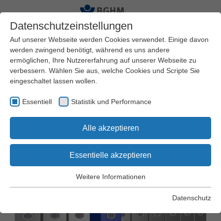
Datenschutzeinstellungen
Auf unserer Webseite werden Cookies verwendet. Einige davon
werden zwingend benötigt, während es uns andere
ermöglichen, Ihre Nutzererfahrung auf unserer Webseite zu
Startseite
BGHM
Amtliche Informationen
verbessern. Wählen Sie aus, welche Cookies und Scripte Sie
Dokumentationsplan
Hauptgruppe 4
eingeschaltet lassen wollen.
Essentiell
Statistik und Performance
DOK-Zahlen -
Alle akzeptieren
Obergruppenübersicht
Essentielle akzeptieren
Weitere Informationen
Essentiell
Essentielle Cookies werden für grundlegende Funktionen der
Datenschutz
Webseite benötigt. Dadurch wird gewährleistet, dass die
Webseite einwandfrei funktioniert.