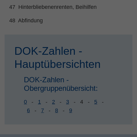
Zweck
PHPs Standard Sitzungs Identifikation
47 Hinterbliebenenrenten, Beihilfen
48 Abfindung
DOK-Zahlen -
Hauptübersichten
DOK-Zahlen -
Obergruppenübersicht:
0
-
1
-
2
-
3
-
4
-
5
-
6
-
7
-
8
-
9