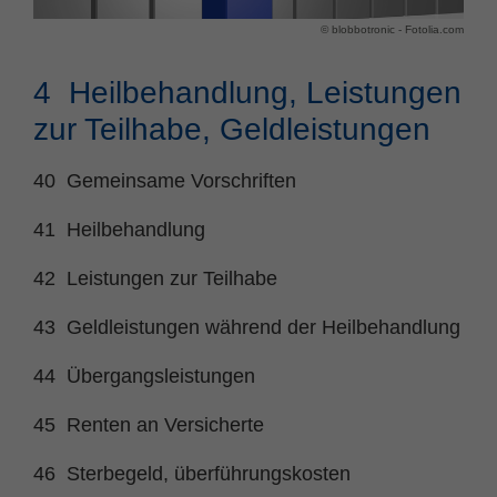
© blobbotronic - Fotolia.com
Name
fe_typo_user
Cookie-Informationen
Anbieter
TYPO3
4 Heilbehandlung, Leistungen
Statistik und Performance
zur Teilhabe, Geldleistungen
Laufzeit
Session
Dieses Cookie ist ein Standard-Session-
40 Gemeinsame Vorschriften
Cookie von TYPO3. Es speichert im Falle
eines Benutzer-Logins die Session ID
41 Heilbehandlung
Zweck
mithilfe derer der eingeloggte User
wiedererkannt wird, um ihm Zugang zu
42 Leistungen zur Teilhabe
geschützten Bereichen zu gewähren.
43 Geldleistungen während der Heilbehandlung
Name
PHPSESSID
44 Übergangsleistungen
Anbieter
php
45 Renten an Versicherte
Laufzeit
Ende der Sitzung
46 Sterbegeld, überführungskosten