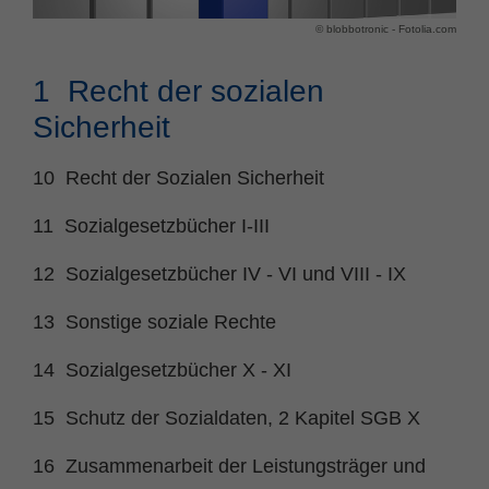
© blobbotronic - Fotolia.com
Name
fe_typo_user
Cookie-Informationen
Anbieter
TYPO3
1 Recht der sozialen
Statistik und Performance
Sicherheit
Laufzeit
Session
Dieses Cookie ist ein Standard-Session-
10 Recht der Sozialen Sicherheit
Cookie von TYPO3. Es speichert im Falle
eines Benutzer-Logins die Session ID
11 Sozialgesetzbücher I-III
Zweck
mithilfe derer der eingeloggte User
wiedererkannt wird, um ihm Zugang zu
12 Sozialgesetzbücher IV - VI und VIII - IX
geschützten Bereichen zu gewähren.
13 Sonstige soziale Rechte
Name
PHPSESSID
14 Sozialgesetzbücher X - XI
Anbieter
php
15 Schutz der Sozialdaten, 2 Kapitel SGB X
Laufzeit
Ende der Sitzung
16 Zusammenarbeit der Leistungsträger und