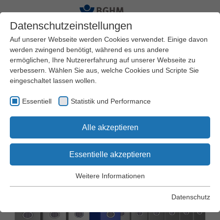
Datenschutzeinstellungen
Auf unserer Webseite werden Cookies verwendet. Einige davon
werden zwingend benötigt, während es uns andere
ermöglichen, Ihre Nutzererfahrung auf unserer Webseite zu
Startseite
BGHM
Amtliche Informationen
verbessern. Wählen Sie aus, welche Cookies und Scripte Sie
Dokumentationsplan
Hauptgruppe 1
eingeschaltet lassen wollen.
Essentiell
Statistik und Performance
DOK-Zahlen -
Alle akzeptieren
Obergruppenübersicht
Essentielle akzeptieren
Weitere Informationen
Essentiell
Essentielle Cookies werden für grundlegende Funktionen der
Datenschutz
Webseite benötigt. Dadurch wird gewährleistet, dass die
Webseite einwandfrei funktioniert.