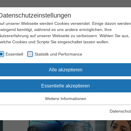
Datenschutzeinstellungen
Auf unserer Webseite werden Cookies verwendet. Einige davon werden
zwingend benötigt, während es uns andere ermöglichen, Ihre
Nutzererfahrung auf unserer Webseite zu verbessern. Wählen Sie aus,
welche Cookies und Scripte Sie eingeschaltet lassen wollen.
Arbeitssicherheit
Qualifizierung
Essentiell
Statistik und Performance
und Gesundheitsschutz
und Seminare
hemen
Gesundheit und Psyche
Mobiles Arbeiten und Digitalisier
Alle akzeptieren
Essentielle akzeptieren
les Arbeiten und Digitalisie
Weitere Informationen
Essentiell
Essentielle Cookies werden für grundlegende Funktionen der
Datenschut
Webseite benötigt. Dadurch wird gewährleistet, dass die Webseite
einwandfrei funktioniert.