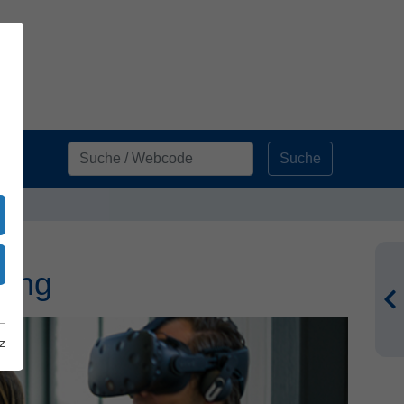
Suche
ung
rung
z