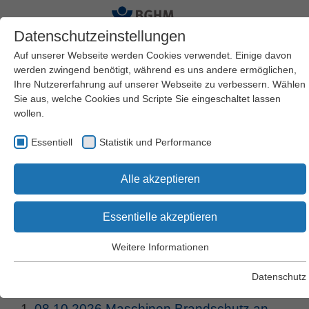
Datenschutzeinstellungen
Auf unserer Webseite werden Cookies verwendet. Einige davon
werden zwingend benötigt, während es uns andere ermöglichen,
Ihre Nutzererfahrung auf unserer Webseite zu verbessern. Wählen
Sie aus, welche Cookies und Scripte Sie eingeschaltet lassen
wollen.
Suche nach Begriffen
Essentiell
Statistik und Performance
und Webcodes
Alle akzeptieren
Essentielle akzeptieren
Suchen
Weitere Informationen
Essentiell
Essentielle Cookies werden für grundlegende Funktionen der
Datenschutz
Webseite benötigt. Dadurch wird gewährleistet, dass die
1579 Treffer:
Webseite einwandfrei funktioniert.
1.
08.10.2026 Maschinen Brandschutz an