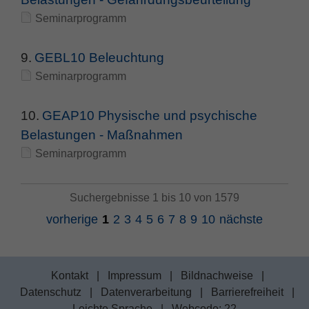
Seminarprogramm
9.
GEBL10 Beleuchtung
Seminarprogramm
10.
GEAP10 Physische und psychische
Belastungen - Maßnahmen
Seminarprogramm
Suchergebnisse 1 bis 10 von 1579
vorherige
1
2
3
4
5
6
7
8
9
10
nächste
Kontakt
|
Impressum
|
Bildnachweise
|
Datenschutz
|
Datenverarbeitung
|
Barrierefreiheit
|
Leichte Sprache
|
Webcode: 22