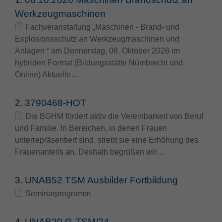
Werkzeugmaschinen
Name
fe_typo_user
Cookie-Informationen
Fachveranstaltung „Maschinen - Brand- und
Anbieter
TYPO3
Explosionsschutz an Werkzeugmaschinen und
Statistik und Performance
Anlagen “ am Donnerstag, 08. Oktober 2026 im
Laufzeit
Session
hybriden Format (Bildungsstätte Nümbrecht und
Online) Aktuelle…
Dieses Cookie ist ein Standard-Session-
Cookie von TYPO3. Es speichert im Falle
eines Benutzer-Logins die Session ID
2.
3790468-HOT
Zweck
mithilfe derer der eingeloggte User
Die BGHM fördert aktiv die Vereinbarkeit von Beruf
wiedererkannt wird, um ihm Zugang zu
und Familie. In Bereichen, in denen Frauen
geschützten Bereichen zu gewähren.
unterrepräsentiert sind, strebt sie eine Erhöhung des
Frauenanteils an. Deshalb begrüßen wir…
Name
PHPSESSID
3.
UNAB52 TSM Ausbilder Fortbildung
Anbieter
php
Seminarprogramm
Laufzeit
Ende der Sitzung
4.
UNAB20 G-TSM/24