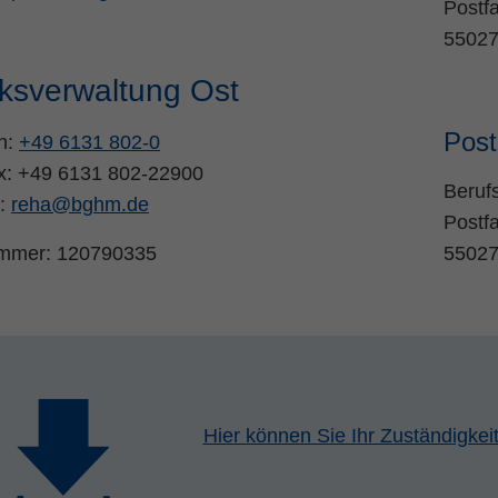
Postf
55027
rksverwaltung Ost
Post
n:
+49 6131 802-0
ax: +49 6131 802-22900
Beruf
l:
reha
@
bghm.de
Postf
mmer: 120790335
55027
Hier können Sie Ihr Zuständigkei