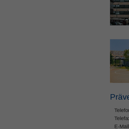
Präve
Telefo
Telef
E-Mai