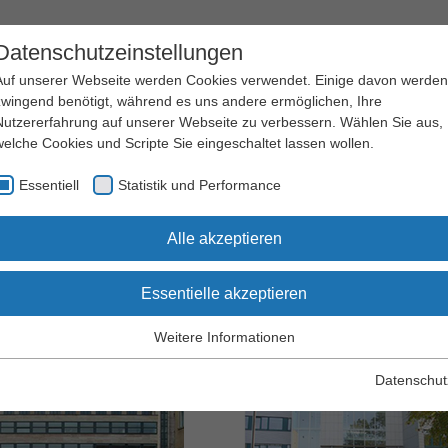
Datenschutzeinstellungen
Auf unserer Webseite werden Cookies verwendet. Einige davon werden
zwingend benötigt, während es uns andere ermöglichen, Ihre
Nutzererfahrung auf unserer Webseite zu verbessern. Wählen Sie aus,
welche Cookies und Scripte Sie eingeschaltet lassen wollen.
Arbeitssicherheit
Qualifizierung
Essentiell
Statistik und Performance
und Gesundheitsschutz
und Seminare
Alle akzeptieren
Essentielle akzeptieren
ndorte Ost
Weitere Informationen
Essentiell
Essentielle Cookies werden für grundlegende Funktionen der
Datenschut
Webseite benötigt. Dadurch wird gewährleistet, dass die Webseite
einwandfrei funktioniert.