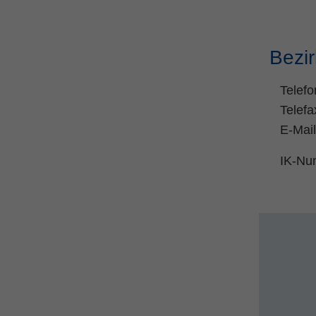
Bezi
Telefo
Telef
E-Mai
IK-Nu