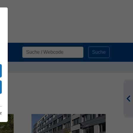
Suche
z