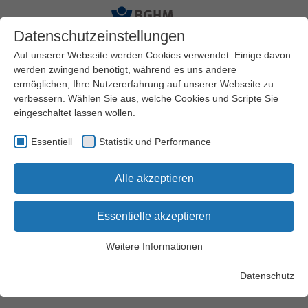
Datenschutzeinstellungen
Auf unserer Webseite werden Cookies verwendet. Einige davon
werden zwingend benötigt, während es uns andere
ermöglichen, Ihre Nutzererfahrung auf unserer Webseite zu
Startseite
BGHM
Standorte
Mitte
verbessern. Wählen Sie aus, welche Cookies und Scripte Sie
eingeschaltet lassen wollen.
Standorte Mitte
Essentiell
Statistik und Performance
Alle akzeptieren
Essentielle akzeptieren
Weitere Informationen
Essentiell
Mainz
Essentielle Cookies werden für grundlegende Funktionen der
Datenschutz
Webseite benötigt. Dadurch wird gewährleistet, dass die
Webseite einwandfrei funktioniert.