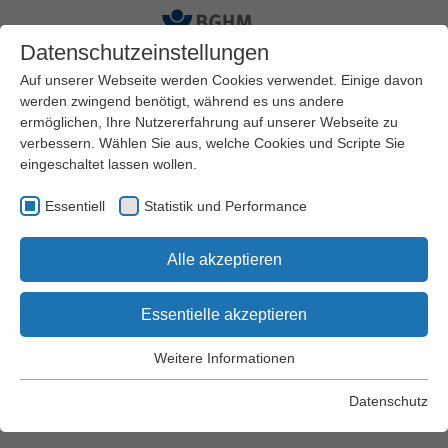
Datenschutzeinstellungen
Auf unserer Webseite werden Cookies verwendet. Einige davon
werden zwingend benötigt, während es uns andere
ermöglichen, Ihre Nutzererfahrung auf unserer Webseite zu
Startseite
BGHM
Standorte
verbessern. Wählen Sie aus, welche Cookies und Scripte Sie
eingeschaltet lassen wollen.
Standort Düsseldorf
Essentiell
Statistik und Performance
Alle akzeptieren
Arcadiastr. 8
40472 Düsseldorf
Essentielle akzeptieren
Wir bitten Besucherinnen
Weitere Informationen
und Besucher, einen
© BGHM
Essentiell
Termin zu vereinbaren und
Essentielle Cookies werden für grundlegende Funktionen der
Datenschutz
ihr Kommen anzumelden.
Webseite benötigt. Dadurch wird gewährleistet, dass die
Webseite einwandfrei funktioniert.