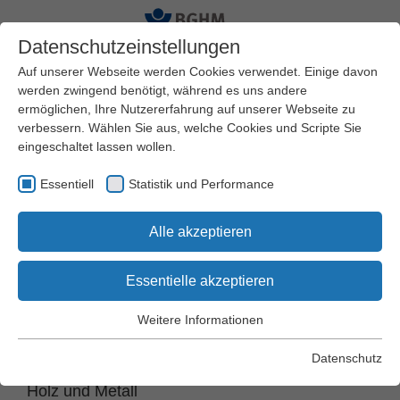
Datenschutzeinstellungen
Auf unserer Webseite werden Cookies verwendet. Einige davon
werden zwingend benötigt, während es uns andere
ermöglichen, Ihre Nutzererfahrung auf unserer Webseite zu
Startseite
BGHM
Standorte
verbessern. Wählen Sie aus, welche Cookies und Scripte Sie
eingeschaltet lassen wollen.
Standort Bremen
Essentiell
Statistik und Performance
Alle akzeptieren
Töferbohmstraße 10
28195 Bremen
Essentielle akzeptieren
Weitere Informationen
Postanschrift
Essentiell
© BGHM
Essentielle Cookies werden für grundlegende Funktionen der
Datenschutz
Berufsgenossenschaft
Webseite benötigt. Dadurch wird gewährleistet, dass die
Holz und Metall
Webseite einwandfrei funktioniert.