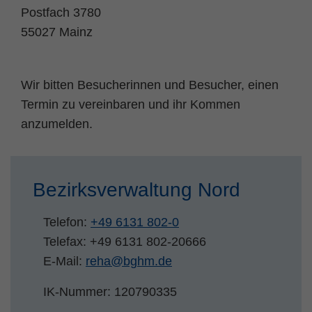
Postfach 3780
Name
fe_typo_user
Cookie-Informationen
55027 Mainz
Anbieter
TYPO3
Statistik und Performance
Laufzeit
Session
Wir bitten Besucherinnen und Besucher, einen
Termin zu vereinbaren und ihr Kommen
Dieses Cookie ist ein Standard-Session-
anzumelden.
Cookie von TYPO3. Es speichert im Falle
eines Benutzer-Logins die Session ID
Zweck
mithilfe derer der eingeloggte User
wiedererkannt wird, um ihm Zugang zu
Bezirksverwaltung Nord
geschützten Bereichen zu gewähren.
Telefon:
+49 6131 802-0
Name
PHPSESSID
Telefax: +49 6131 802-20666
E-Mail:
reha
@
bghm.de
Anbieter
php
IK-Nummer: 120790335
Laufzeit
Ende der Sitzung