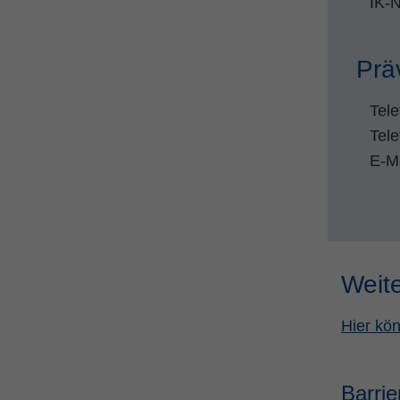
IK-
Prä
Tele
Tel
E-M
Weit
Hier kön
Barrie