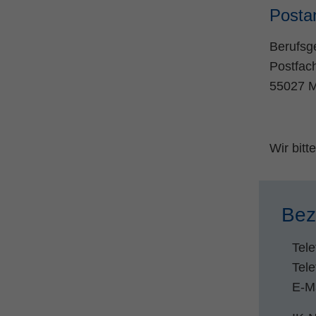
Postan
Berufsg
Postfac
55027 M
Wir bit
Bez
Tele
Tel
E-M