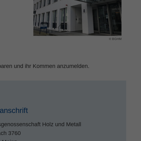
© BGHM
inbaren und ihr Kommen anzumelden.
anschrift
sgenossenschaft Holz und Metall
ach 3760