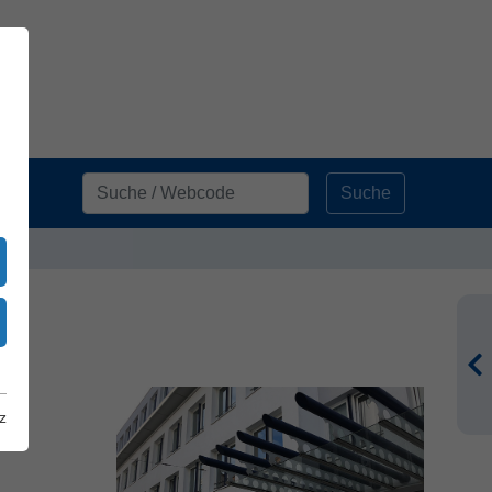
Suche
z