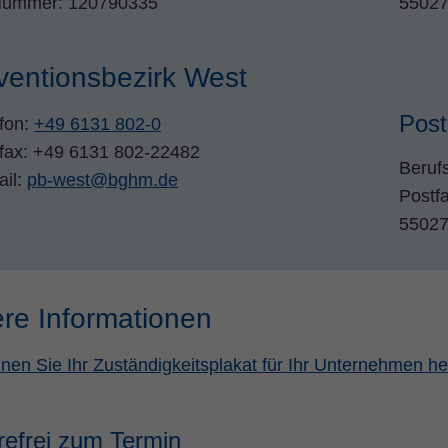
Nummer: 120790335
55027
ventionsbezirk West
Post
fon:
+49 6131 802-0
efax: +49 6131 802-22482
Beruf
ail:
pb-west
@
bghm.de
Postf
55027
ere Informationen
nen Sie Ihr Zuständigkeitsplakat für Ihr Unternehmen he
refrei zum Termin