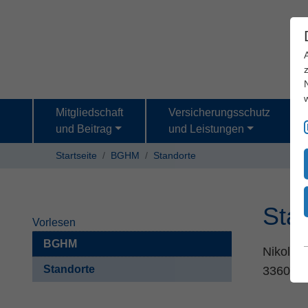
Mitgliedschaft
Versicherungsschutz
und Beitrag
und Leistungen
Startseite
BGHM
Standorte
Stan
Vorlesen
BGHM
Nikolau
Standorte
33602 B