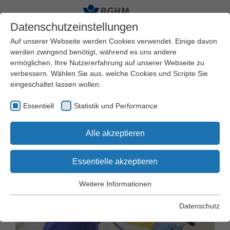
Datenschutzeinstellungen
Auf unserer Webseite werden Cookies verwendet. Einige davon
werden zwingend benötigt, während es uns andere
ermöglichen, Ihre Nutzererfahrung auf unserer Webseite zu
Startseite
Arbeitssicherheit und Gesundheitsschutz
verbessern. Wählen Sie aus, welche Cookies und Scripte Sie
Themen
Oberflächenbehandlung
eingeschaltet lassen wollen.
Lackieren, Beschichten, Trocknen
Essentiell
Statistik und Performance
Lackieren, Beschichten,
Alle akzeptieren
Trocknen
Essentielle akzeptieren
Weitere Informationen
Essentiell
Essentielle Cookies werden für grundlegende Funktionen der
Datenschutz
Webseite benötigt. Dadurch wird gewährleistet, dass die
Webseite einwandfrei funktioniert.