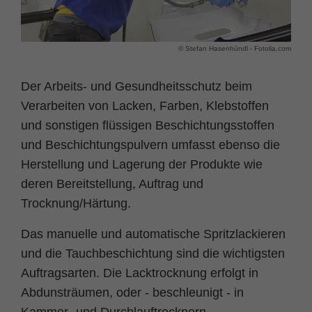
Name
fe_typo_user
Cookie-Informationen
© Stefan Hasenhündl - Fotolia.com
Anbieter
TYPO3
Statistik und Performance
Laufzeit
Session
Der Arbeits- und Gesundheitsschutz beim
Verarbeiten von Lacken, Farben, Klebstoffen
Dieses Cookie ist ein Standard-Session-
und sonstigen flüssigen Beschichtungsstoffen
Cookie von TYPO3. Es speichert im Falle
eines Benutzer-Logins die Session ID
und Beschichtungspulvern umfasst ebenso die
Zweck
mithilfe derer der eingeloggte User
Herstellung und Lagerung der Produkte wie
wiedererkannt wird, um ihm Zugang zu
deren Bereitstellung, Auftrag und
geschützten Bereichen zu gewähren.
Trocknung/Härtung.
Das manuelle und automatische Spritzlackieren
Name
PHPSESSID
und die Tauchbeschichtung sind die wichtigsten
Anbieter
php
Auftragsarten. Die Lacktrocknung erfolgt in
Abdunsträumen, oder - beschleunigt - in
Laufzeit
Ende der Sitzung
Kammer- und Durchlauftrocknern.